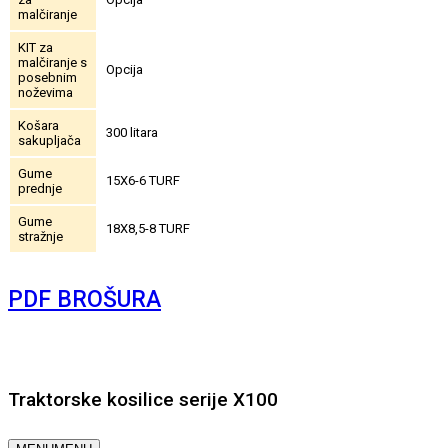
malčiranje
KIT za
malčiranje s
Opcija
posebnim
noževima
Košara
300 litara
sakupljača
Gume
15X6-6 TURF
prednje
Gume
18X8,5-8 TURF
stražnje
PDF BROŠURA
Traktorske kosilice serije X100