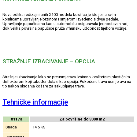
Nova odlika redizajniranih X100 modela kosilica je što je na svim
kosilicama upravljanje brzinom i smjerom izvedeno s dvije pedale.
Upravljanje papučicama kao u automobilu osiguravala jednostavan rad,
dok velika površina papučice pruža vrhunsku udobnost tijekom vožnje.
STRAŽNJE IZBACIVANJE – OPCIJA
Stražnje izbacivanje lako se preusmjerava iznimno kvalitetnim plastičnim
deflektorom koji također dolazi kao opcija. Pokošenu travu usmjerava na
tlo nakon skidanja košare za sakupljanje trave.
Tehničke informacije
X117R
Za površine do 3000 m2
Snaga
14,5 KS