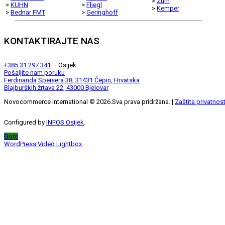
>
Zürn
>
KUHN
>
Fliegl
>
Kemper
>
Bednar FMT
>
Geringhoff
KONTAKTIRAJTE NAS
+385 31 297 341
– Osijek
Pošaljite nam poruku
Ferdinanda Speisera 38, 31431 Čepin, Hrvatska
Blajburških žrtava 22, 43000 Bjelovar
Novocommerce International ©
2026
.Sva prava pridržana. |
Zaštita privatnost
Configured by
INFOS Osijek
.
Gore
WordPress Video Lightbox