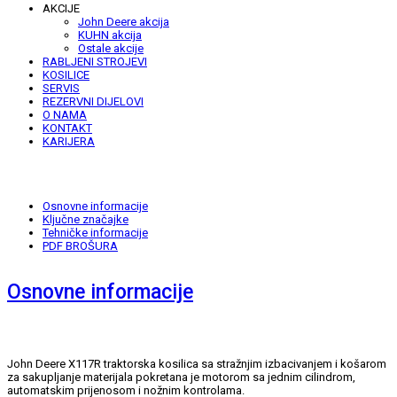
AKCIJE
John Deere akcija
KUHN akcija
Ostale akcije
RABLJENI STROJEVI
KOSILICE
SERVIS
REZERVNI DIJELOVI
O NAMA
KONTAKT
KARIJERA
Osnovne informacije
Ključne značajke
Tehničke informacije
PDF BROŠURA
Osnovne informacije
John Deere X117R traktorska kosilica sa stražnjim izbacivanjem i košarom
za sakupljanje materijala pokretana je motorom sa jednim cilindrom,
automatskim prijenosom i nožnim kontrolama.