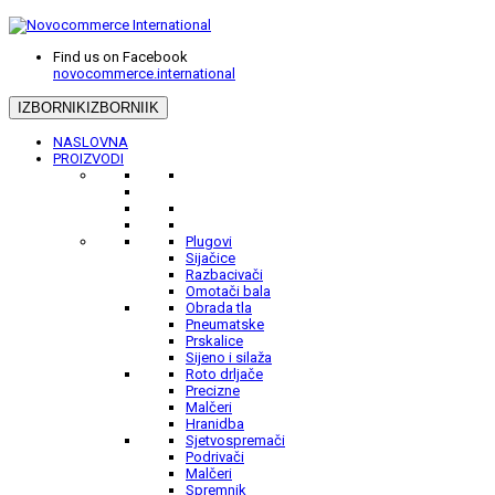
Find us on Facebook
novocommerce.international
IZBORNIK
IZBORNIIK
NASLOVNA
PROIZVODI
Plugovi
Sijačice
Razbacivači
Omotači bala
Obrada tla
Pneumatske
Prskalice
Sijeno i silaža
Roto drljače
Precizne
Malčeri
Hranidba
Sjetvospremači
Podrivači
Malčeri
Spremnik