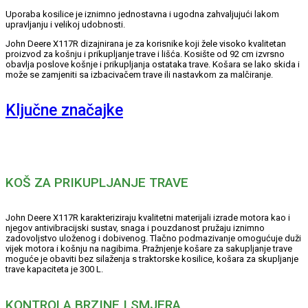
Uporaba kosilice je iznimno jednostavna i ugodna zahvaljujući lakom
upravljanju i velikoj udobnosti.
John Deere X117R dizajnirana je za korisnike koji žele visoko kvalitetan
proizvod za košnju i prikupljanje trave i lišća. Kosište od 92 cm izvrsno
obavlja poslove košnje i prikupljanja ostataka trave. Košara se lako skida i
može se zamjeniti sa izbacivačem trave ili nastavkom za malčiranje.
Ključne značajke
KOŠ ZA PRIKUPLJANJE TRAVE
John Deere X117R karakteriziraju kvalitetni materijali izrade motora kao i
njegov antivibracijski sustav, snaga i pouzdanost pružaju iznimno
zadovoljstvo uloženog i dobivenog. Tlačno podmazivanje omogućuje duži
vijek motora i košnju na nagibima. Pražnjenje košare za sakupljanje trave
moguće je obaviti bez silaženja s traktorske kosilice, košara za skupljanje
trave kapaciteta je 300 L.
KONTROLA BRZINE I SMJERA