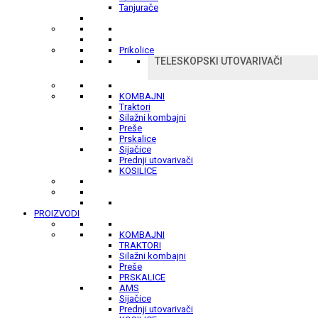
Tanjurače
Prikolice
TELESKOPSKI UTOVARIVAČI
KOMBAJNI
Traktori
Silažni kombajni
Preše
Prskalice
Sijačice
Prednji utovarivači
KOSILICE
PROIZVODI
KOMBAJNI
TRAKTORI
Silažni kombajni
Preše
PRSKALICE
AMS
Sijačice
Prednji utovarivači