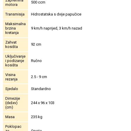
Zapremina
500 ccm
motora
Transmisija
Hidrostatska s dvije papučice
Maksimalna
brzina
9 km/h naprijed, 3 km/h nazad
kretanja
Zahvat
92 cm
kosišta
Uključivanje
i podizanje
Ručno
kosišta
Visina
2.5 - 9 cm
rezanja
Sjedalo
Standardno
Dimezije
(dxšxv)
244 x 96 x 103
(cm)
Masa
235 kg
Poklopac
za
Opcija