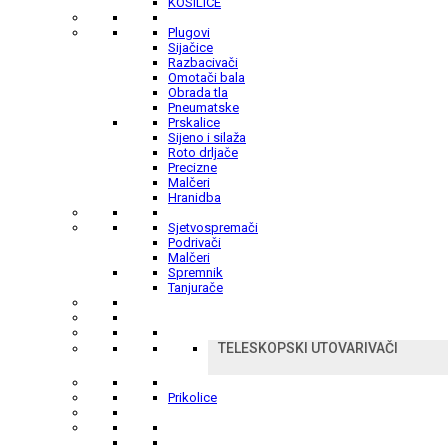
KOSILICE
Plugovi
Sijačice
Razbacivači
Omotači bala
Obrada tla
Pneumatske
Prskalice
Sijeno i silaža
Roto drljače
Precizne
Malčeri
Hranidba
Sjetvospremači
Podrivači
Malčeri
Spremnik
Tanjurače
TELESKOPSKI UTOVARIVAČI
Prikolice