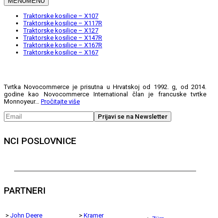
MENU
MENU
Traktorske kosilice – X107
Traktorske kosilice – X117R
Traktorske kosilice – X127
Traktorske kosilice – X147R
Traktorske kosilice – X167R
Traktorske kosilice – X167
Tvrtka Novocommerce je prisutna u Hrvatskoj od 1992. g, od 2014.
godine kao Novocommerce International član je francuske tvrtke
Monnoyeur…
Pročitajte više
NCI POSLOVNICE
PARTNERI
>
John Deere
>
Kramer