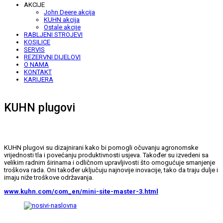
AKCIJE
John Deere akcija
KUHN akcija
Ostale akcije
RABLJENI STROJEVI
KOSILICE
SERVIS
REZERVNI DIJELOVI
O NAMA
KONTAKT
KARIJERA
KUHN plugovi
KUHN plugovi su dizajnirani kako bi pomogli očuvanju agronomske
vrijednosti tla i povećanju produktivnosti usjeva. Također su izvedeni sa
velikim radnim širinama i odličnom upravljivosti što omogućuje smanjenje
troškova rada. Oni također uključuju najnovije inovacije, tako da traju dulje i
imaju niže troškove održavanja.
www.kuhn.com/com_en/mini-site-master-3.html