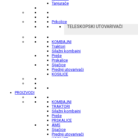
Tanjurače
Prikolice
TELESKOPSKI UTOVARIVAČI
KOMBAJNI
Traktori
Silažni kombajni
Preše
Prskalice
Sijačice
Prednji utovarivači
KOSILICE
PROIZVODI
KOMBAJNI
TRAKTORI
Silažni kombajni
Preše
PRSKALICE
AMS
Sijačice
Prednji utovarivači