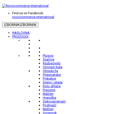
Find us on Facebook
novocommerce.international
IZBORNIK
IZBORNIIK
NASLOVNA
PROIZVODI
Plugovi
Sijačice
Razbacivači
Omotači bala
Obrada tla
Pneumatske
Prskalice
Sijeno i silaža
Roto drljače
Precizne
Malčeri
Hranidba
Sjetvospremači
Podrivači
Malčeri
Spremnik