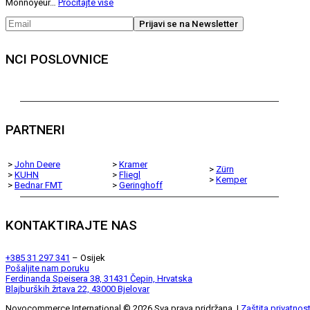
Monnoyeur…
Pročitajte više
NCI POSLOVNICE
PARTNERI
>
John Deere
>
Kramer
>
Zürn
>
KUHN
>
Fliegl
>
Kemper
>
Bednar FMT
>
Geringhoff
KONTAKTIRAJTE NAS
+385 31 297 341
– Osijek
Pošaljite nam poruku
Ferdinanda Speisera 38, 31431 Čepin, Hrvatska
Blajburških žrtava 22, 43000 Bjelovar
Novocommerce International ©
2026
.Sva prava pridržana. |
Zaštita privatnost