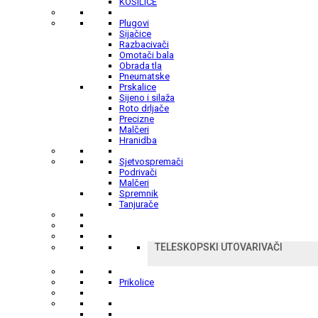
KOSILICE
Plugovi
Sijačice
Razbacivači
Omotači bala
Obrada tla
Pneumatske
Prskalice
Sijeno i silaža
Roto drljače
Precizne
Malčeri
Hranidba
Sjetvospremači
Podrivači
Malčeri
Spremnik
Tanjurače
TELESKOPSKI UTOVARIVAČI
Prikolice