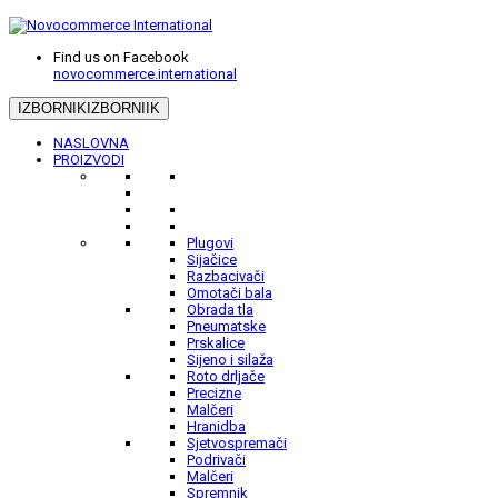
Find us on Facebook
novocommerce.international
IZBORNIK
IZBORNIIK
NASLOVNA
PROIZVODI
Plugovi
Sijačice
Razbacivači
Omotači bala
Obrada tla
Pneumatske
Prskalice
Sijeno i silaža
Roto drljače
Precizne
Malčeri
Hranidba
Sjetvospremači
Podrivači
Malčeri
Spremnik