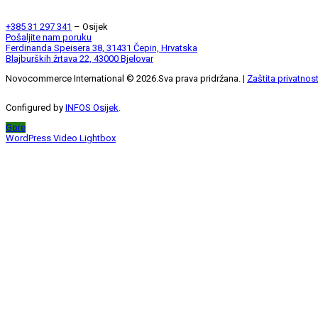
+385 31 297 341
– Osijek
Pošaljite nam poruku
Ferdinanda Speisera 38, 31431 Čepin, Hrvatska
Blajburških žrtava 22, 43000 Bjelovar
Novocommerce International ©
2026
.Sva prava pridržana. |
Zaštita privatnost
Configured by
INFOS Osijek
.
Gore
WordPress Video Lightbox