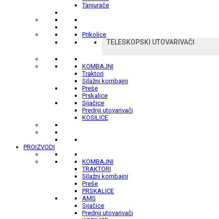
Tanjurače
Prikolice
TELESKOPSKI UTOVARIVAČI
KOMBAJNI
Traktori
Silažni kombajni
Preše
Prskalice
Sijačice
Prednji utovarivači
KOSILICE
PROIZVODI
KOMBAJNI
TRAKTORI
Silažni kombajni
Preše
PRSKALICE
AMS
Sijačice
Prednji utovarivači