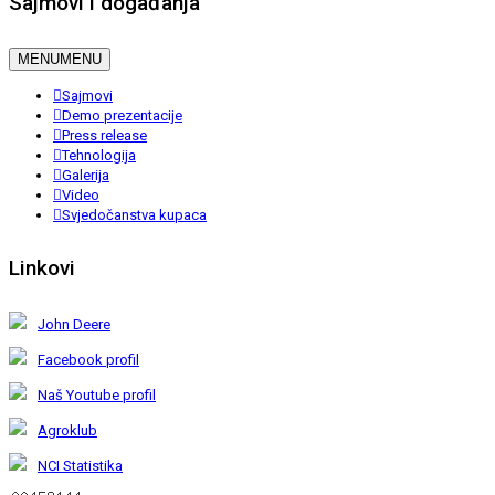
Sajmovi i događanja
MENU
MENU
Sajmovi
Demo prezentacije
Press release
Tehnologija
Galerija
Video
Svjedočanstva kupaca
Linkovi
John Deere
Facebook profil
Naš Youtube profil
Agroklub
NCI Statistika