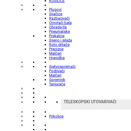
KOSILICE
Plugovi
Sijačice
Razbacivači
Omotači bala
Obrada tla
Pneumatske
Prskalice
Sijeno i silaža
Roto drljače
Precizne
Malčeri
Hranidba
Sjetvospremači
Podrivači
Malčeri
Spremnik
Tanjurače
TELESKOPSKI UTOVARIVAČI
Prikolice