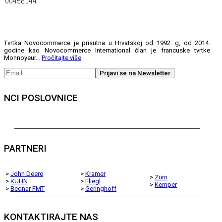
Tvrtka Novocommerce je prisutna u Hrvatskoj od 1992. g, od 2014.
godine kao Novocommerce International član je francuske tvrtke
Monnoyeur…
Pročitajte više
NCI POSLOVNICE
PARTNERI
>
John Deere
>
Kramer
>
Zürn
>
KUHN
>
Fliegl
>
Kemper
>
Bednar FMT
>
Geringhoff
KONTAKTIRAJTE NAS