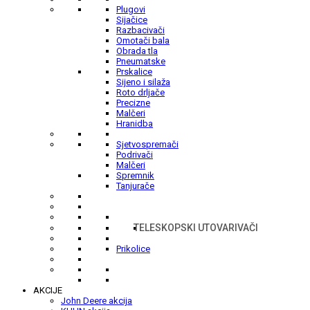
Plugovi
Sijačice
Razbacivači
Omotači bala
Obrada tla
Pneumatske
Prskalice
Sijeno i silaža
Roto drljače
Precizne
Malčeri
Hranidba
Sjetvospremači
Podrivači
Malčeri
Spremnik
Tanjurače
TELESKOPSKI UTOVARIVAČI
Prikolice
AKCIJE
John Deere akcija