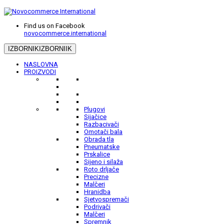
Find us on Facebook
novocommerce.international
IZBORNIK
IZBORNIIK
NASLOVNA
PROIZVODI
Plugovi
Sijačice
Razbacivači
Omotači bala
Obrada tla
Pneumatske
Prskalice
Sijeno i silaža
Roto drljače
Precizne
Malčeri
Hranidba
Sjetvospremači
Podrivači
Malčeri
Spremnik