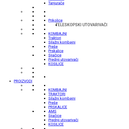
Tanjurače
Prikolice
TELESKOPSKI UTOVARIVAČI
KOMBAJNI
Traktori
Silažni kombajni
Preše
Prskalice
Sijačice
Prednji utovarivači
KOSILICE
PROIZVODI
KOMBAJNI
TRAKTORI
Silažni kombajni
Preše
PRSKALICE
AMS
Sijačice
Prednji utovarivači
KOSILICE