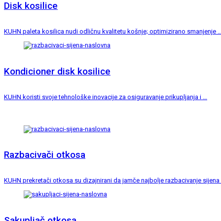
Disk kosilice
KUHN paleta kosilica nudi odličnu kvalitetu košnje; optimizirano smanjenje 
Kondicioner disk kosilice
KUHN koristi svoje tehnološke inovacije za osiguravanje prikupljanja i …
Razbacivači otkosa
KUHN prekretači otkosa su dizajnirani da jamče najbolje razbacivanje sijena
Sakupljač otkosa