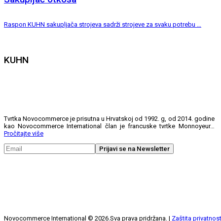
Raspon KUHN sakupljača strojeva sadrži strojeve za svaku potrebu …
KUHN
Tvrtka Novocommerce je prisutna u Hrvatskoj od 1992. g, od 2014. godine
kao Novocommerce International član je francuske tvrtke Monnoyeur…
Pročitajte više
Novocommerce International ©
2026
.Sva prava pridržana. |
Zaštita privatnost