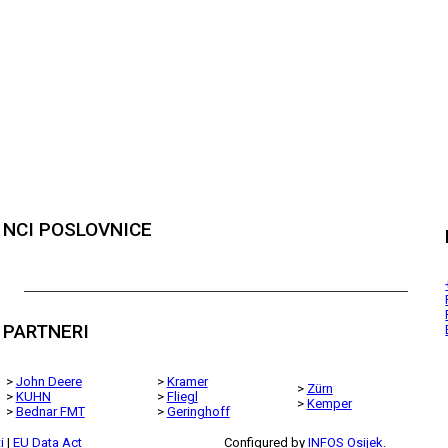
NCI POSLOVNICE
PARTNERI
>
John Deere
>
Kramer
>
Zürn
>
KUHN
>
Fliegl
>
Kemper
>
Bednar FMT
>
Geringhoff
i
|
EU Data Act
Configured by
INFOS Osijek
.