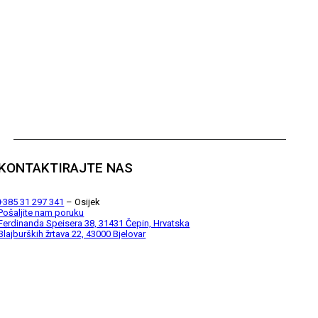
KONTAKTIRAJTE NAS
+385 31 297 341
– Osijek
Pošaljite nam poruku
Ferdinanda Speisera 38, 31431 Čepin, Hrvatska
Blajburških žrtava 22, 43000 Bjelovar