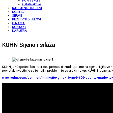
KUHN akcija
Ostale akcije
RABLJENI STROJEVI
KOSILICE
SERVIS
REZERVNI DIJELOVI
O NAMA
KONTAKT
KARIJERA
KUHN Sijeno i silaža
KUHN je 40 godina bio lider bez premca u izradi opreme za sijeno. Njihove ko
povratak investicije su temeljni problemi te su glavni fokus KUHN inovacija.
www.kuhn.com/com_en/mini-site-gmd-10-and-100-quality-made-to-r