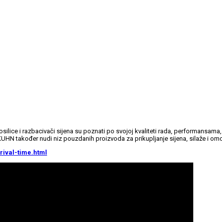
silice i razbacivači sijena su poznati po svojoj kvaliteti rada, performansama
 KUHN također nudi niz pouzdanih proizvoda za prikupljanje sijena, silaže i om
ival-time.html