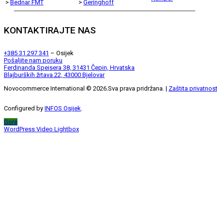
>
Bednar FMT
>
Geringhoff
KONTAKTIRAJTE NAS
+385 31 297 341
– Osijek
Pošaljite nam poruku
Ferdinanda Speisera 38, 31431 Čepin, Hrvatska
Blajburških žrtava 22, 43000 Bjelovar
Novocommerce International ©
2026
.Sva prava pridržana. |
Zaštita privatnost
Configured by
INFOS Osijek
.
Gore
WordPress Video Lightbox