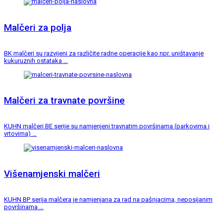
Malčeri za polja
BK malčeri su razvijeni za različite radne operacije kao npr. uništavanje
kukuruznih ostataka …
Malčeri za travnate površine
KUHN malčeri BE serije su namjenjeni travnatim površinama (parkovima i
vrtovima) …
Višenamjenski malčeri
KUHN BP serija malčera je namjenjana za rad na pašnjacima, neposijanim
površinama …