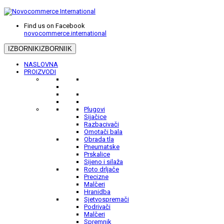
Find us on Facebook
novocommerce.international
IZBORNIK
IZBORNIIK
NASLOVNA
PROIZVODI
Plugovi
Sijačice
Razbacivači
Omotači bala
Obrada tla
Pneumatske
Prskalice
Sijeno i silaža
Roto drljače
Precizne
Malčeri
Hranidba
Sjetvospremači
Podrivači
Malčeri
Spremnik