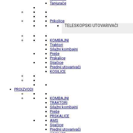
Tanjurače
Prikolice
TELESKOPSKI UTOVARIVAČI
KOMBAJNI
Traktori
Silažni kombajni
Preše
Prskalice
Sijačice
Prednji utovarivači
KOSILICE
PROIZVODI
KOMBAJNI
TRAKTORI
Silažni kombajni
Preše
PRSKALICE
AMS
Sijačice
Prednji utovarivači