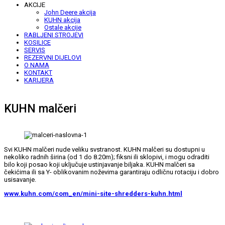
AKCIJE
John Deere akcija
KUHN akcija
Ostale akcije
RABLJENI STROJEVI
KOSILICE
SERVIS
REZERVNI DIJELOVI
O NAMA
KONTAKT
KARIJERA
KUHN malčeri
Svi KUHN malčeri nude veliku svstranost. KUHN malčeri su dostupni u
nekoliko radnih širina (od 1 do 8.20m); fiksni ili sklopivi, i mogu odraditi
bilo koji posao koji uključuje ustinjavanje biljaka. KUHN malčeri sa
čekićima ili sa Y- oblikovanim noževima garantiraju odličnu rotaciju i dobro
usisavanje.
www.kuhn.com/com_en/mini-site-shredders-kuhn.html