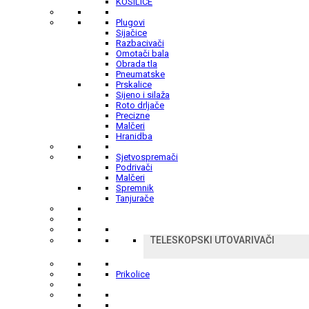
KOSILICE
Plugovi
Sijačice
Razbacivači
Omotači bala
Obrada tla
Pneumatske
Prskalice
Sijeno i silaža
Roto drljače
Precizne
Malčeri
Hranidba
Sjetvospremači
Podrivači
Malčeri
Spremnik
Tanjurače
TELESKOPSKI UTOVARIVAČI
Prikolice