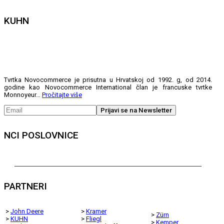
KUHN
Tvrtka Novocommerce je prisutna u Hrvatskoj od 1992. g, od 2014.
godine kao Novocommerce International član je francuske tvrtke
Monnoyeur…
Pročitajte više
NCI POSLOVNICE
PARTNERI
>
John Deere
>
Kramer
>
Zürn
>
KUHN
>
Fliegl
>
Kemper