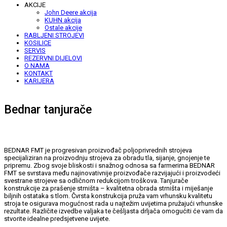
AKCIJE
John Deere akcija
KUHN akcija
Ostale akcije
RABLJENI STROJEVI
KOSILICE
SERVIS
REZERVNI DIJELOVI
O NAMA
KONTAKT
KARIJERA
Bednar tanjurače
BEDNAR FMT je progresivan proizvođač poljoprivrednih strojeva
specijaliziran na proizvodnju strojeva za obradu tla, sijanje, gnojenje te
pripremu. Zbog svoje bliskosti i snažnog odnosa sa farmerima BEDNAR
FMT se svrstava među najinovativnije proizvođače razvijajući i proizvodeći
svestrane strojeve sa odličnom redukcijom troškova. Tanjurače
konstrukcije za prašenje strništa – kvalitetna obrada strništa i miješanje
biljnih ostataka s tlom. Čvrsta konstrukcija pruža vam vrhunsku kvalitetu
stroja te osigurava mogućnost rada u najtežim uvijetima pružajući vrhunske
rezultate. Različite izvedbe valjaka te češljasta drljača omogućiti će vam da
stvorite idealne predsjetvene uvijete.