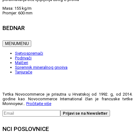
Masa: 155 kg/m
Promjer: 600 mm
BEDNAR
MENU
MENU
Sjetvospremači
Podrivači
Malčeri
Spremnik mineralnog gnojiva
Tanjurače
Tvrtka Novocommerce je prisutna u Hrvatskoj od 1992. g, od 2014.
godine kao Novocommerce International član je francuske tvrtke
Monnoyeur…
Pročitajte više
NCI POSLOVNICE