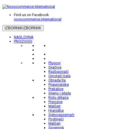
Find us on Facebook
novocommerce.international
IZBORNIK
IZBORNIIK
NASLOVNA
PROIZVODI
Plugovi
Sijačice
Razbacivači
Omotači bala
Obrada tla
Pneumatske
Prskalice
Sijeno i silaža
Roto drljače
Precizne
Malčeri
Hranidba
Sjetvospremači
Podrivači
Malčeri
Spremnik