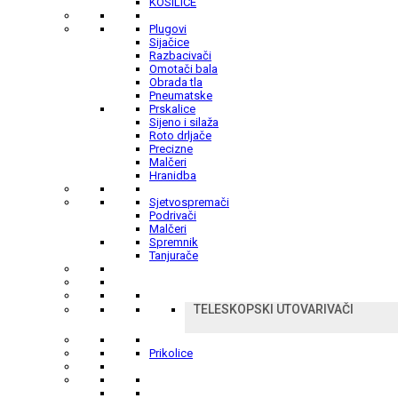
KOSILICE
Plugovi
Sijačice
Razbacivači
Omotači bala
Obrada tla
Pneumatske
Prskalice
Sijeno i silaža
Roto drljače
Precizne
Malčeri
Hranidba
Sjetvospremači
Podrivači
Malčeri
Spremnik
Tanjurače
TELESKOPSKI UTOVARIVAČI
Prikolice