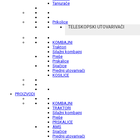
Tanjurače
Prikolice
TELESKOPSKI UTOVARIVAČI
KOMBAJNI
Traktori
Silažni kombajni
Preše
Prskalice
Sijačice
Prednji utovarivači
KOSILICE
PROIZVODI
KOMBAJNI
TRAKTORI
Silažni kombajni
Preše
PRSKALICE
AMS
Sijačice
Prednji utovarivači