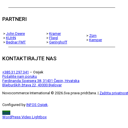
PARTNERI
>
John Deere
>
Kramer
>
Zürn
>
KUHN
>
Fliegl
>
Kemper
>
Bednar FMT
>
Geringhoff
KONTAKTIRAJTE NAS
+385 31 297 341
– Osijek
Pošaljite nam poruku
Ferdinanda Speisera 38, 31431 Čepin, Hrvatska
Blajburških žrtava 22, 43000 Bjelovar
Novocommerce International ©
2026
.Sva prava pridržana. |
Zaštita privatnost
Configured by
INFOS Osijek
.
Gore
WordPress Video Lightbox