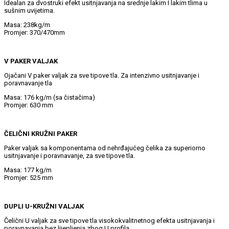
Idealan za dvostruki efekt usitnjavanja na srednje lakim I lakim tlima u
sušnim uvijetima.
Masa: 238kg/m
Promjer: 370/470mm
V PAKER VALJAK
Ojačani V paker valjak za sve tipove tla. Za intenzivno usitnjavanje i
poravnavanje tla
Masa: 176 kg/m (sa čistačima)
Promjer: 630 mm
ČELIČNI KRUŽNI PAKER
Paker valjak sa komponentama od nehrđajućeg čelika za superiorno
usitnjavanje i poravnavanje, za sve tipove tla.
Masa: 177 kg/m
Promjer: 525 mm
DUPLI U-KRUŽNI VALJAK
Čelični U valjak za sve tipove tla visokokvalitnetnog efekta usitnjavanja i
poravnavanja bez lijepljenja zbog U profila