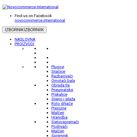
Find us on Facebook
novocommerce.international
IZBORNIK
IZBORNIIK
NASLOVNA
PROIZVODI
Plugovi
Sijačice
Razbacivači
Omotači bala
Obrada tla
Pneumatske
Prskalice
Sijeno i silaža
Roto drljače
Precizne
Malčeri
Hranidba
Sjetvospremači
Podrivači
Malčeri
Spremnik