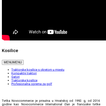
Kosilice
MENU
MENU
Traktorske kosilice s okretom u mjestu
Kompaktni traktori
Gatori
Traktorske kosilice
Profesionalna oprema za golf
Tvrtka Novocommerce je prisutna u Hrvatskoj od 1992. g, od 2014.
godine kao Novocommerce International član je francuske tvrtke