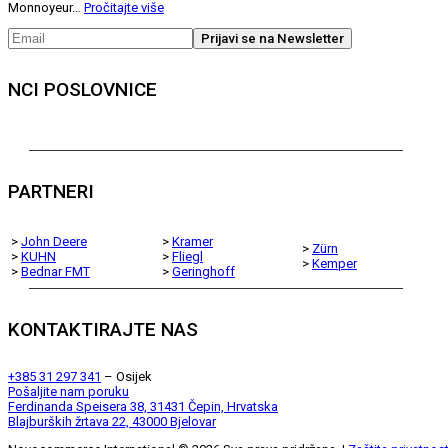
Monnoyeur…
Pročitajte više
NCI POSLOVNICE
PARTNERI
>
John Deere
>
Kramer
>
Zürn
>
KUHN
>
Fliegl
>
Kemper
>
Bednar FMT
>
Geringhoff
KONTAKTIRAJTE NAS
+385 31 297 341
– Osijek
Pošaljite nam poruku
Ferdinanda Speisera 38, 31431 Čepin, Hrvatska
Blajburških žrtava 22, 43000 Bjelovar