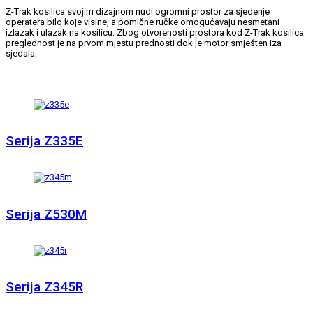
Z-Trak kosilica svojim dizajnom nudi ogromni prostor za sjedenje
operatera bilo koje visine, a pomične ručke omogućavaju nesmetani
izlazak i ulazak na kosilicu. Zbog otvorenosti prostora kod Z-Trak kosilica
preglednost je na prvom mjestu prednosti dok je motor smješten iza
sjedala.
Serija Z335E
Serija Z530M
Serija Z345R