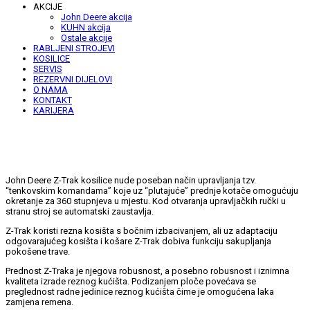
AKCIJE
John Deere akcija
KUHN akcija
Ostale akcije
RABLJENI STROJEVI
KOSILICE
SERVIS
REZERVNI DIJELOVI
O NAMA
KONTAKT
KARIJERA
John Deere Z-Trak kosilice nude poseban način upravljanja tzv.
“tenkovskim komandama” koje uz “plutajuće” prednje kotače omogućuju
okretanje za 360 stupnjeva u mjestu. Kod otvaranja upravljačkih ručki u
stranu stroj se automatski zaustavlja.
Z-Trak koristi rezna kosišta s bočnim izbacivanjem, ali uz adaptaciju
odgovarajućeg kosišta i košare Z-Trak dobiva funkciju sakupljanja
pokošene trave.
Prednost Z-Traka je njegova robusnost, a posebno robusnost i iznimna
kvaliteta izrade reznog kućišta. Podizanjem ploče povećava se
preglednost radne jedinice reznog kućišta čime je omogućena laka
zamjena remena.