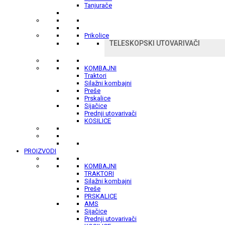
Tanjurače
Prikolice
TELESKOPSKI UTOVARIVAČI
KOMBAJNI
Traktori
Silažni kombajni
Preše
Prskalice
Sijačice
Prednji utovarivači
KOSILICE
PROIZVODI
KOMBAJNI
TRAKTORI
Silažni kombajni
Preše
PRSKALICE
AMS
Sijačice
Prednji utovarivači