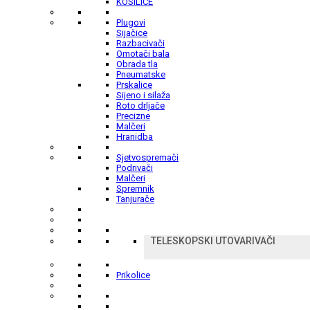
KOSILICE
Plugovi
Sijačice
Razbacivači
Omotači bala
Obrada tla
Pneumatske
Prskalice
Sijeno i silaža
Roto drljače
Precizne
Malčeri
Hranidba
Sjetvospremači
Podrivači
Malčeri
Spremnik
Tanjurače
TELESKOPSKI UTOVARIVAČI
Prikolice