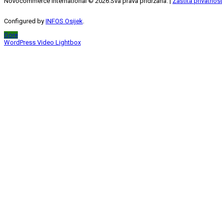
Novocommerce International ©
2026
.Sva prava pridržana. |
Zaštita privatnost
Configured by
INFOS Osijek
.
Gore
WordPress Video Lightbox