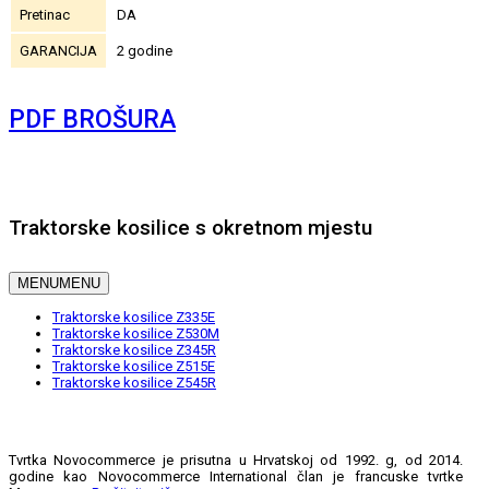
Pretinac
DA
GARANCIJA
2 godine
PDF BROŠURA
Traktorske kosilice s okretnom mjestu
MENU
MENU
Traktorske kosilice Z335E
Traktorske kosilice Z530M
Traktorske kosilice Z345R
Traktorske kosilice Z515E
Traktorske kosilice Z545R
Tvrtka Novocommerce je prisutna u Hrvatskoj od 1992. g, od 2014.
godine kao Novocommerce International član je francuske tvrtke