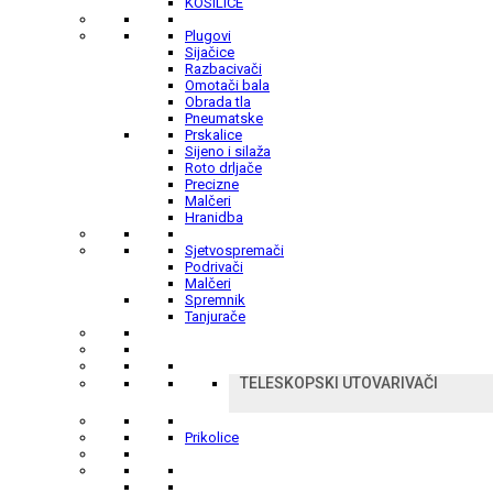
KOSILICE
Plugovi
Sijačice
Razbacivači
Omotači bala
Obrada tla
Pneumatske
Prskalice
Sijeno i silaža
Roto drljače
Precizne
Malčeri
Hranidba
Sjetvospremači
Podrivači
Malčeri
Spremnik
Tanjurače
TELESKOPSKI UTOVARIVAČI
Prikolice