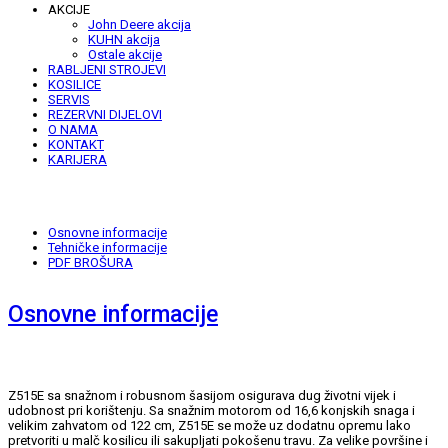
AKCIJE
John Deere akcija
KUHN akcija
Ostale akcije
RABLJENI STROJEVI
KOSILICE
SERVIS
REZERVNI DIJELOVI
O NAMA
KONTAKT
KARIJERA
Osnovne informacije
Tehničke informacije
PDF BROŠURA
Osnovne informacije
Z515E sa snažnom i robusnom šasijom osigurava dug životni vijek i
udobnost pri korištenju. Sa snažnim motorom od 16,6 konjskih snaga i
velikim zahvatom od 122 cm, Z515E se može uz dodatnu opremu lako
pretvoriti u malč kosilicu ili sakupljati pokošenu travu. Za velike površine i