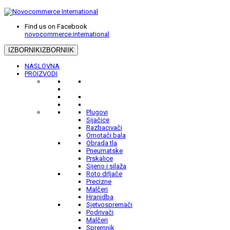
Find us on Facebook
novocommerce.international
IZBORNIK
IZBORNIIK
NASLOVNA
PROIZVODI
Plugovi
Sijačice
Razbacivači
Omotači bala
Obrada tla
Pneumatske
Prskalice
Sijeno i silaža
Roto drljače
Precizne
Malčeri
Hranidba
Sjetvospremači
Podrivači
Malčeri
Spremnik