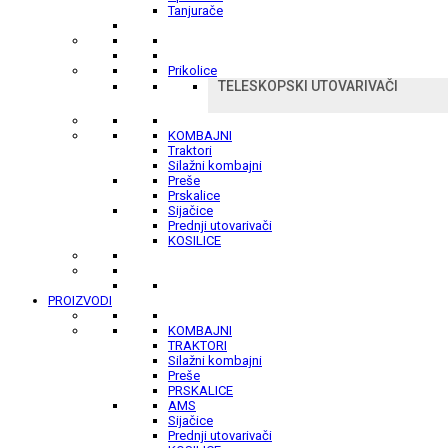
Tanjurače
Prikolice
TELESKOPSKI UTOVARIVAČI
KOMBAJNI
Traktori
Silažni kombajni
Preše
Prskalice
Sijačice
Prednji utovarivači
KOSILICE
PROIZVODI
KOMBAJNI
TRAKTORI
Silažni kombajni
Preše
PRSKALICE
AMS
Sijačice
Prednji utovarivači