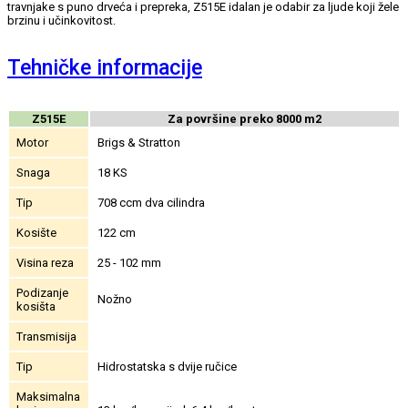
travnjake s puno drveća i prepreka, Z515E idalan je odabir za ljude koji žele
brzinu i učinkovitost.
Tehničke informacije
Z515E
Za površine preko 8000 m2
Motor
Brigs & Stratton
Snaga
18 KS
Tip
708 ccm dva cilindra
Kosište
122 cm
Visina reza
25 - 102 mm
Podizanje
Nožno
kosišta
Transmisija
Tip
Hidrostatska s dvije ručice
Maksimalna