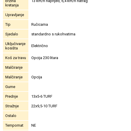
brzina
13 km/h naprijed, 6,4 km/h natrag
kretanja
Upravljanje
Tip
Ručicama
Sjedalo
standardno s rukohvatima
Uključivanje
Električno
kosišta
Koš za travu
Opcija 230 litara
Malčiranje
Malčiranje
Opcija
Gume
Prednje
13x5-6 TURF
Stražnje
22x9,5-10 TURF
Ostalo
Tempomat
NE