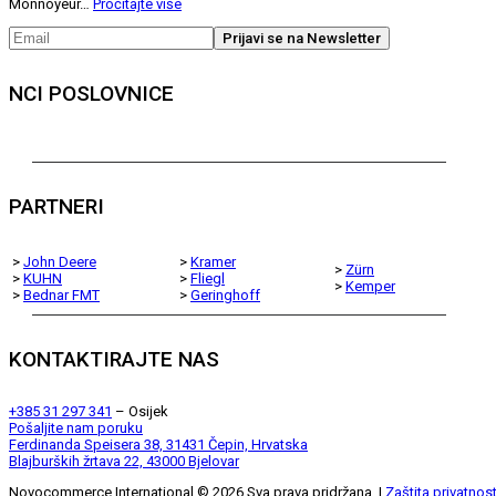
Monnoyeur…
Pročitajte više
NCI POSLOVNICE
PARTNERI
>
John Deere
>
Kramer
>
Zürn
>
KUHN
>
Fliegl
>
Kemper
>
Bednar FMT
>
Geringhoff
KONTAKTIRAJTE NAS
+385 31 297 341
– Osijek
Pošaljite nam poruku
Ferdinanda Speisera 38, 31431 Čepin, Hrvatska
Blajburških žrtava 22, 43000 Bjelovar
Novocommerce International ©
2026
.Sva prava pridržana. |
Zaštita privatnost