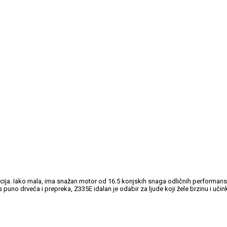
ticija. Iako mala, ima snažan motor od 16.5 konjskih snaga odličnih performans
 puno drveća i prepreka, Z335E idalan je odabir za ljude koji žele brzinu i učin