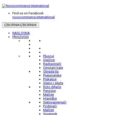
Find us on Facebook
novocommerce.international
IZBORNIK
IZBORNIIK
NASLOVNA
PROIZVODI
Plugovi
Sijačice
Razbacivači
Omotači bala
Obrada tla
Pneumatske
Prskalice
Sijeno i silaža
Roto drljače
Precizne
Malčeri
Hranidba
Sjetvospremači
Podrivači
Malčeri
Spremnik