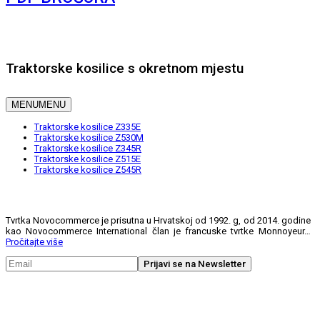
Traktorske kosilice s okretnom mjestu
MENU
MENU
Traktorske kosilice Z335E
Traktorske kosilice Z530M
Traktorske kosilice Z345R
Traktorske kosilice Z515E
Traktorske kosilice Z545R
Tvrtka Novocommerce je prisutna u Hrvatskoj od 1992. g, od 2014. godine
kao Novocommerce International član je francuske tvrtke Monnoyeur…
Pročitajte više