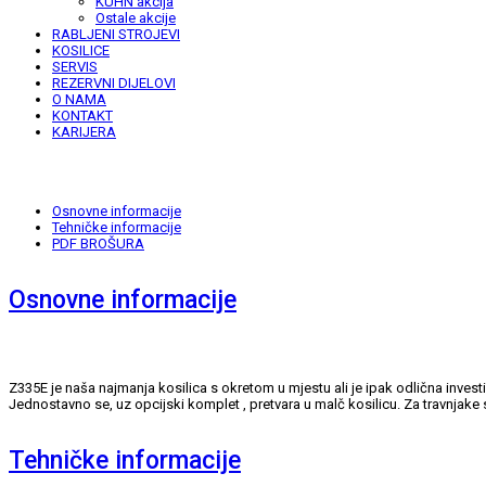
KUHN akcija
Ostale akcije
RABLJENI STROJEVI
KOSILICE
SERVIS
REZERVNI DIJELOVI
O NAMA
KONTAKT
KARIJERA
Osnovne informacije
Tehničke informacije
PDF BROŠURA
Osnovne informacije
Z335E je naša najmanja kosilica s okretom u mjestu ali je ipak odlična inves
Jednostavno se, uz opcijski komplet , pretvara u malč kosilicu. Za travnjake s
Tehničke informacije