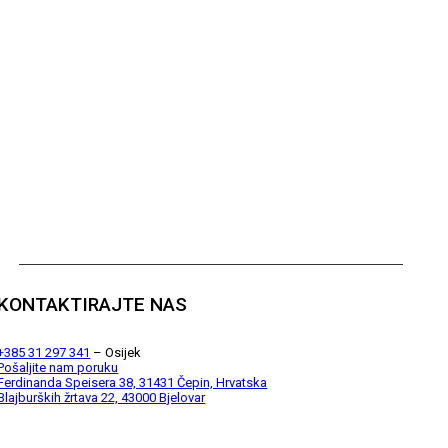
KONTAKTIRAJTE NAS
+385 31 297 341
– Osijek
Pošaljite nam poruku
Ferdinanda Speisera 38, 31431 Čepin, Hrvatska
Blajburških žrtava 22, 43000 Bjelovar