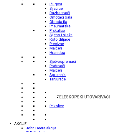
Plugovi
Sijačice
Razbacivači
Omotači bala
Obrada tla
Pneumatske
Prskalice
Sijeno i silaža
Roto drljače
Precizne
Malčeri
Hranidba
Sjetvospremači
Podrivači
Malčeri
Spremnik
Tanjurače
TELESKOPSKI UTOVARIVAČI
Prikolice
AKCIJE
John Deere akcija