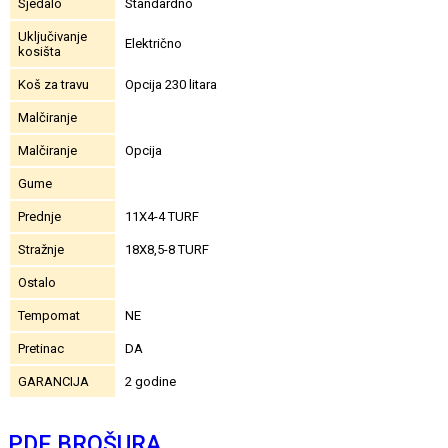
Sjedalo
Standardno
Uključivanje
Električno
kosišta
Koš za travu
Opcija 230 litara
Malčiranje
Malčiranje
Opcija
Gume
Prednje
11X4-4 TURF
Stražnje
18X8,5-8 TURF
Ostalo
Tempomat
NE
Pretinac
DA
GARANCIJA
2 godine
PDF BROŠURA