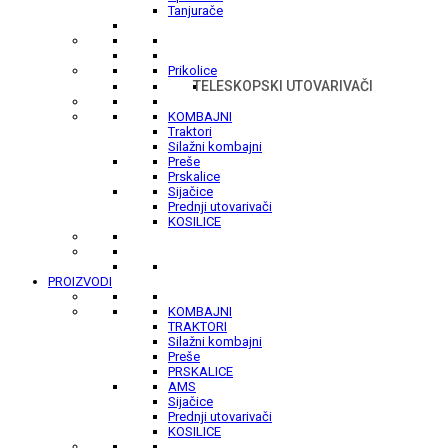
Tanjurače
Prikolice
TELESKOPSKI UTOVARIVAČI
KOMBAJNI
Traktori
Silažni kombajni
Preše
Prskalice
Sijačice
Prednji utovarivači
KOSILICE
PROIZVODI
KOMBAJNI
TRAKTORI
Silažni kombajni
Preše
PRSKALICE
AMS
Sijačice
Prednji utovarivači
KOSILICE