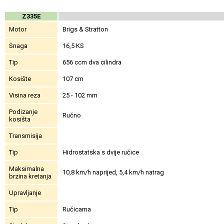
Z335E
Motor
Brigs & Stratton
Snaga
16,5 KS
Tip
656 ccm dva cilindra
Kosište
107 cm
Visina reza
25 - 102 mm
Podizanje
Ručno
kosišta
Transmisija
Tip
Hidrostatska s dvije ručice
Maksimalna
10,8 km/h naprijed, 5,4 km/h natrag
brzina kretanja
Upravljanje
Tip
Ručicama