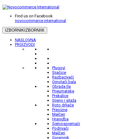
Find us on Facebook
novocommerce.international
IZBORNIK
IZBORNIIK
NASLOVNA
PROIZVODI
Plugovi
Sijačice
Razbacivači
Omotači bala
Obrada tla
Pneumatske
Prskalice
Sijeno i silaža
Roto drljače
Precizne
Malčeri
Hranidba
Sjetvospremači
Podrivači
Malčeri
Spremnik