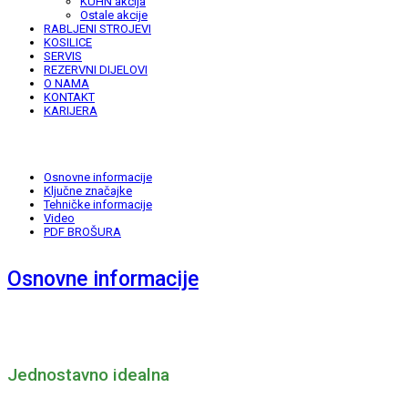
KUHN akcija
Ostale akcije
RABLJENI STROJEVI
KOSILICE
SERVIS
REZERVNI DIJELOVI
O NAMA
KONTAKT
KARIJERA
Osnovne informacije
Ključne značajke
Tehničke informacije
Video
PDF BROŠURA
Osnovne informacije
Jednostavno idealna