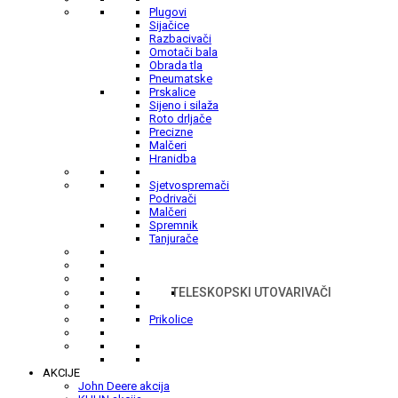
Plugovi
Sijačice
Razbacivači
Omotači bala
Obrada tla
Pneumatske
Prskalice
Sijeno i silaža
Roto drljače
Precizne
Malčeri
Hranidba
Sjetvospremači
Podrivači
Malčeri
Spremnik
Tanjurače
TELESKOPSKI UTOVARIVAČI
Prikolice
AKCIJE
John Deere akcija