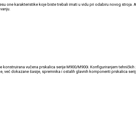
jesu one karakteristike koje biste trebali imati u vidu pri odabiru novog stroja
vanju.
je konstruirana vučena prskalica serije M900/M900i. Konfiguriranjem tehničkih 
ste, već dokazane šasije, spremnika i ostalih glavnih komponenti prskalica serij