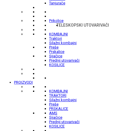
Tanjurače
Prikolice
TELESKOPSKI UTOVARIVAČI
KOMBAJNI
Traktori
Silažni kombajni
Preše
Prskalice
Sijačice
Prednji utovarivači
KOSILICE
PROIZVODI
KOMBAJNI
TRAKTORI
Silažni kombajni
Preše
PRSKALICE
AMS
Sijačice
Prednji utovarivači
KOSILICE