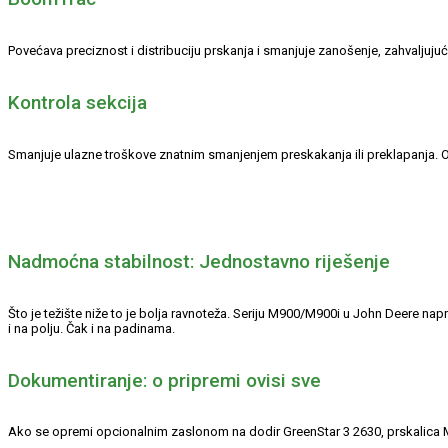
Povećava preciznost i distribuciju prskanja i smanjuje zanošenje, zahvaljujući
Kontrola sekcija
Smanjuje ulazne troškove znatnim smanjenjem preskakanja ili preklapanja. Ovaj
Nadmoćna stabilnost: Jednostavno riješenje
Što je težište niže to je bolja ravnoteža. Seriju M900/M900i u John Deere napra
i na polju. Čak i na padinama.
Dokumentiranje: o pripremi ovisi sve
Ako se opremi opcionalnim zaslonom na dodir GreenStar 3 2630, prskalica M90