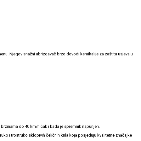
remenu. Njegov snažni ubrizgavač brzo dovodi kemikalije za zaštitu usjeva u
pri brzinama do 40 km/h čak i kada je spremnik napunjen.
ruko i trostruko sklopivih čeličnih krila koja posjeduju kvalitetne značajke