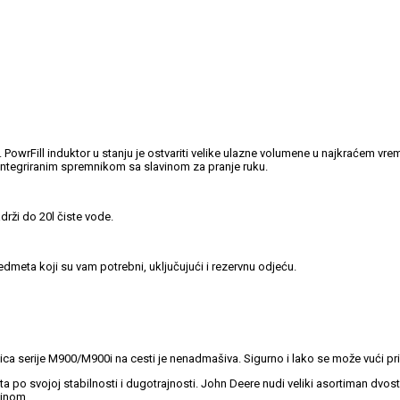
e. PowrFill induktor u stanju je ostvariti velike ulazne volumene u najkraćem v
 integriranim spremnikom sa slavinom za pranje ruku.
rži do 20l čiste vode.
edmeta koji su vam potrebni, uključujući i rezervnu odjeću.
kalica serije M900/M900i na cesti je nenadmašiva. Sigurno i lako se može vući 
ta po svojoj stabilnosti i dugotrajnosti. John Deere nudi veliki asortiman dvost
dinom.