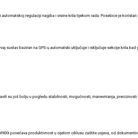
 automatskoj regulaciji nagiba i visine krila tijekom rada. Posebice je koristan
 sustav baziran na GPS-u automatski uključuje i isključuje sekcije krila kad g
vili su još bolju u pogledu stabilnosti, mogućnosti, manevriranja, preciznosti i
0i povećava produktivnost u cijelom ciklusu zaštite usjeva, od dokumentiranj