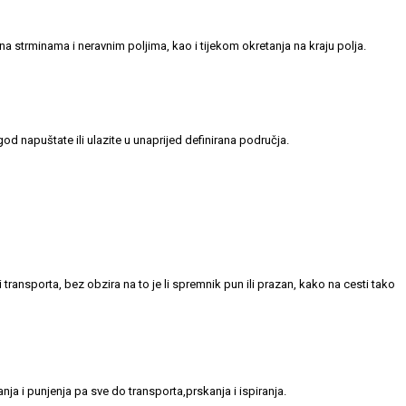
 na strminama i neravnim poljima, kao i tijekom okretanja na kraju polja.
od napuštate ili ulazite u unaprijed definirana područja.
 transporta, bez obzira na to je li spremnik pun ili prazan, kako na cesti tako
a i punjenja pa sve do transporta,prskanja i ispiranja.