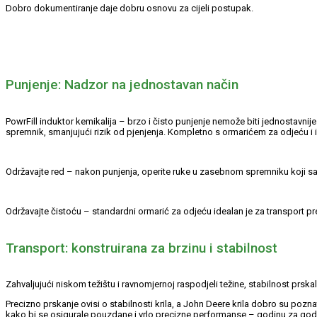
Dobro dokumentiranje daje dobru osnovu za cijeli postupak.
Punjenje: Nadzor na jednostavan način
PowrFill induktor kemikalija – brzo i čisto punjenje nemože biti jednostavnij
spremnik, smanjujući rizik od pjenjenja. Kompletno s ormarićem za odjeću i
Održavajte red – nakon punjenja, operite ruke u zasebnom spremniku koji sad
Održavajte čistoću – standardni ormarić za odjeću idealan je za transport pr
Transport: konstruirana za brzinu i stabilnost
Zahvaljujući niskom težištu i ravnomjernoj raspodjeli težine, stabilnost prs
Precizno prskanje ovisi o stabilnosti krila, a John Deere krila dobro su pozna
kako bi se osigurale pouzdane i vrlo precizne performanse – godinu za go