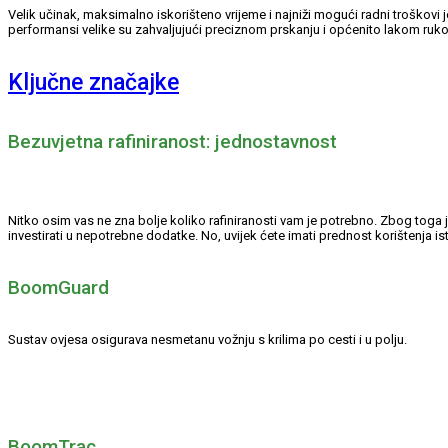
Velik učinak, maksimalno iskorišteno vrijeme i najniži mogući radni troškovi 
performansi velike su zahvaljujući preciznom prskanju i općenito lakom ruko
Ključne značajke
Bezuvjetna rafiniranost: jednostavnost
Nitko osim vas ne zna bolje koliko rafiniranosti vam je potrebno. Zbog toga 
investirati u nepotrebne dodatke. No, uvijek ćete imati prednost korištenja i
BoomGuard
Sustav ovjesa osigurava nesmetanu vožnju s krilima po cesti i u polju.
BoomTrac