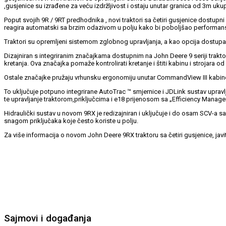
,gusjenice su izrađene za veću izdržljivost i ostaju unutar granica od 3m uk
Poput svojih 9R / 9RT predhodnika , novi traktori sa četiri gusjenice dostu
reagira automatski sa brzim odazivom u polju kako bi poboljšao performans
Traktori su opremljeni sistemom zglobnog upravljanja, a kao opcija dostupan je 
Dizajniran s integriranim značajkama dostupnim na John Deere 9 seriji trak
kretanja. Ova značajka pomaže kontrolirati kretanje i štiti kabinu i strojara od 
Ostale značajke pružaju vrhunsku ergonomiju unutar CommandView III kabine
To uključuje potpuno integrirane AutoTrac ™ smjernice i JDLink sustav uprav
te upravljanje traktorom,priključcima i e18 prijenosom sa „Efficiency Manager
Hidraulički sustav u novom 9RX je redizajniran i uključuje i do osam SCV-a s
snagom priključaka koje često koriste u polju.
Za više informacija o novom John Deere 9RX traktoru sa četiri gusjenice, ja
Sajmovi i događanja