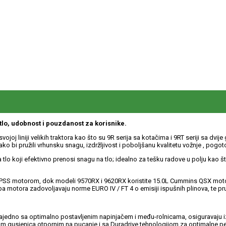
tlo, udobnost i pouzdanost za korisnike.
svojoj liniji velikih traktora kao što su 9R serija sa kotačima i 9RT seriji sa d
 bi pružili vrhunsku snagu, izdržljivost i poboljšanu kvalitetu vožnje , pogoto
koji efektivno prenosi snagu na tlo; idealno za tešku radove u polju kao što je 
PSS motorom, dok modeli 9570RX i 9620RX koristite 15.0L Cummins QSX motore.
 , oba motora zadovoljavaju norme EURO IV / FT 4 o emisiji ispušnih plinova, te
ajedno sa optimalno postavljenim napinjačem i među-rolnicama, osiguravaju 
jom gusjenica otpornim na pucanje i sa Duradrive tehnologijom za optimalne per