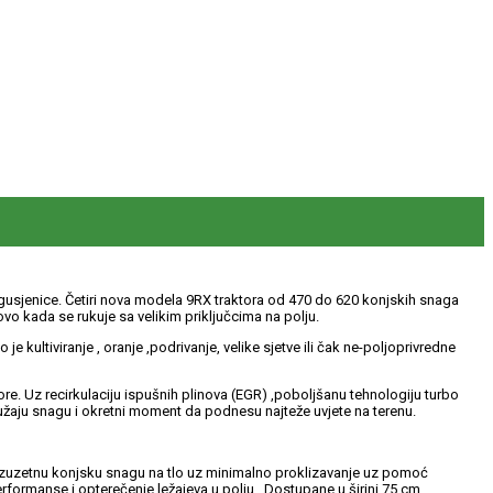
vije gusjenice. Četiri nova modela 9RX traktora od 470 do 620 konjskih snaga
vo kada se rukuje sa velikim priključcima na polju.
kultiviranje , oranje ,podrivanje, velike sjetve ili čak ne-poljoprivredne
 Uz recirkulaciju ispušnih plinova (EGR) ,poboljšanu tehnologiju turbo
 pružaju snagu i okretni moment da podnesu najteže uvjete na terenu.
izuzetnu konjsku snagu na tlo uz minimalno proklizavanje uz pomoć
formanse i opterečenje ležajeva u polju . Dostupane u širini 75 cm