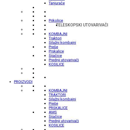
Tanjurače
Prikolice
TELESKOPSKI UTOVARIVAČI
KOMBAJNI
Traktori
Silažni kombajni
Preše
Prskalice
Sijačice
Prednji utovarivači
KOSILICE
PROIZVODI
KOMBAJNI
TRAKTORI
Silažni kombajni
Preše
PRSKALICE
AMS
Sijačice
Prednji utovarivači
KOSILICE