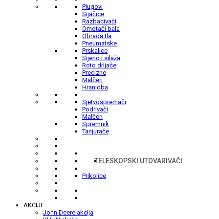
Plugovi
Sijačice
Razbacivači
Omotači bala
Obrada tla
Pneumatske
Prskalice
Sijeno i silaža
Roto drljače
Precizne
Malčeri
Hranidba
Sjetvospremači
Podrivači
Malčeri
Spremnik
Tanjurače
TELESKOPSKI UTOVARIVAČI
Prikolice
AKCIJE
John Deere akcija