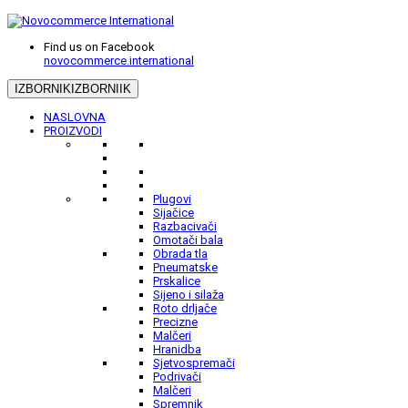
Find us on Facebook
novocommerce.international
IZBORNIK
IZBORNIIK
NASLOVNA
PROIZVODI
Plugovi
Sijačice
Razbacivači
Omotači bala
Obrada tla
Pneumatske
Prskalice
Sijeno i silaža
Roto drljače
Precizne
Malčeri
Hranidba
Sjetvospremači
Podrivači
Malčeri
Spremnik