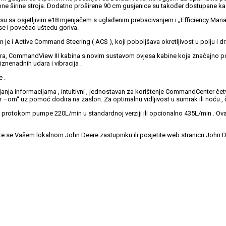
upne širine stroja. Dodatno proširene 90 cm gusjenice su također dostupane ka
pni su sa osjetljivim e18 mjenjačem s uglađenim prebacivanjem i „Efficiency M
e i povećao uštedu goriva.
i Active Command Steering ( ACS ), koji poboljšava okretljivost u polju i držanje
tora, CommandView III kabina s novim sustavom ovjesa kabine koja značajno po
iznenadnih udara i vibracija .
 .
ljanja informacijama , intuitivni , jednostavan za korištenje CommandCenter če
 –om“ uz pomoć dodira na zaslon. Za optimalnu vidljivost u sumrak ili noću , ča
a protokom pumpe 220L/min u standardnoj verziji ili opcionalno 435L/min . Ova
vite se Vašem lokalnom John Deere zastupniku ili posjetite web stranicu John D