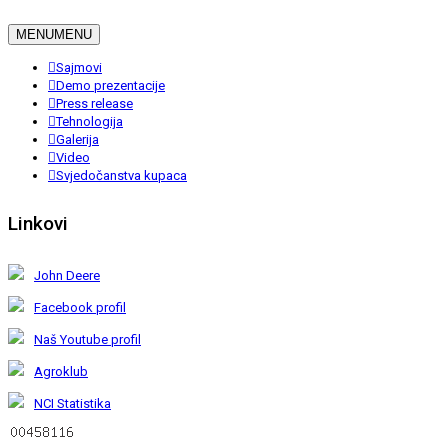
MENU
MENU
Sajmovi
Demo prezentacije
Press release
Tehnologija
Galerija
Video
Svjedočanstva kupaca
Linkovi
John Deere
Facebook profil
Naš Youtube profil
Agroklub
NCI Statistika