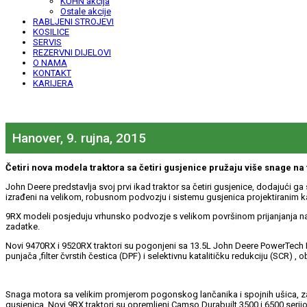
KUHN akcija
Ostale akcije
RABLJENI STROJEVI
KOSILICE
SERVIS
REZERVNI DIJELOVI
O NAMA
KONTAKT
KARIJERA
Hanover, 9. rujna, 2015
Četiri nova modela traktora sa četiri gusjenice pružaju više snage na 
John Deere predstavlja svoj prvi ikad traktor sa četiri gusjenice, dodajući ga 
izrađeni na velikom, robusnom podvozju i sistemu gusjenica projektiranim kako
9RX modeli posjeduju vrhunsko podvozje s velikom površinom prijanjanja na tlo 
zadatke.
Novi 9470RX i 9520RX traktori su pogonjeni sa 13.5L John Deere PowerTech 
punjača ,filter čvrstih čestica (DPF) i selektivnu katalitičku redukciju (SCR)
Snaga motora sa velikim promjerom pogonskog lančanika i spojnih ušica, z
gusjenica. Novi 9RX traktori su opremljeni Camso Durabuilt 3500 i 6500 seri