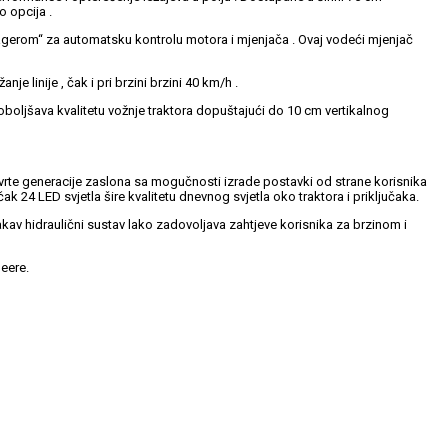
o opcija .
anagerom“ za automatsku kontrolu motora i mjenjača . Ovaj vodeći mjenjač
 linije , čak i pri brzini brzini 40 km/h .
boljšava kvalitetu vožnje traktora dopuštajući do 10 cm vertikalnog
tvrte generacije zaslona sa mogučnosti izrade postavki od strane korisnika
k 24 LED svjetla šire kvalitetu dnevnog svjetla oko traktora i priključaka.
kav hidraulični sustav lako zadovoljava zahtjeve korisnika za brzinom i
eere.