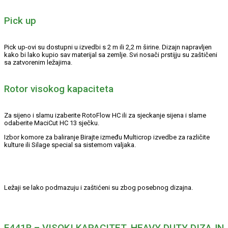
Pick up
Pick up-ovi su dostupni u izvedbi s 2 m ili 2,2 m širine. Dizajn napravljen
kako bi lako kupio sav materijal sa zemlje. Svi nosači prstijju su zaštičeni
sa zatvorenim ležajima.
Rotor visokog kapaciteta
Za sijeno i slamu izaberite RotoFlow HC ili za sjeckanje sijena i slame
odaberite MaciCut HC 13 sječku.
Izbor komore za baliranje Birajte između Multicrop izvedbe za različite
kulture ili Silage special sa sistemom valjaka.
Ležaji se lako podmazuju i zaštićeni su zbog posebnog dizajna.
F441R – VISOKI KAPACITET. HEAVY DUTY DIZAJN