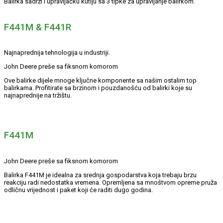
Balirka sadrži i upravljačku kutiju sa 3 tipke za upravljanje balirkom.
F441M & F441R
Najnaprednija tehnologija u industriji.
John Deere preše sa fiksnom komorom
Ove balirke dijele mnoge ključne komponente sa našim ostalim top
balirkama. Profitirate sa brzinom i pouzdanošću od balirki koje su
najnaprednije na tržištu.
F441M
John Deere preše sa fiksnom komorom
Balirka F441M je idealna za srednja gospodarstva koja trebaju brzu
reakciju radi nedostatka vremena. Opremljena sa mnoštvom opreme pruža
odličnu vrijednost i paket koji će raditi dugo godina.