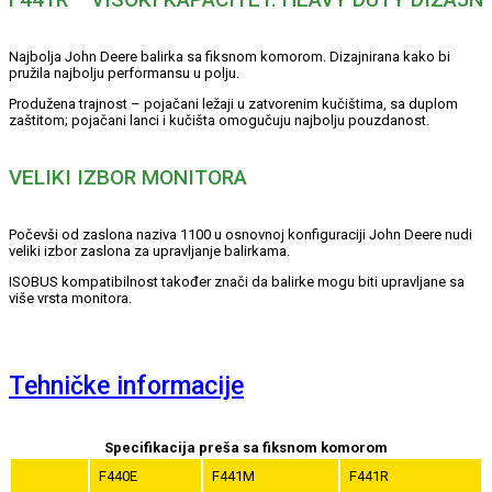
Najbolja John Deere balirka sa fiksnom komorom. Dizajnirana kako bi
pružila najbolju performansu u polju.
Produžena trajnost – pojačani ležaji u zatvorenim kučištima, sa duplom
zaštitom; pojačani lanci i kučišta omogučuju najbolju pouzdanost.
VELIKI IZBOR MONITORA
Počevši od zaslona naziva 1100 u osnovnoj konfiguraciji John Deere nudi
veliki izbor zaslona za upravljanje balirkama.
ISOBUS kompatibilnost također znači da balirke mogu biti upravljane sa
više vrsta monitora.
Tehničke informacije
Specifikacija preša sa fiksnom komorom
F440E
F441M
F441R