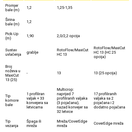
Promjer
1,2
1,25-1,35
bale (m)
Širina
1,2
bale (m)
Pick-Up
1,90
2,0/2,2 opcija
(m)
RotoFlow/MaxiCut
Sustav
RotoFlow/MaxiCut
grablje
HC 13 (HC 25
uvlačenja
HC 13
opcija)
Broj
noževa u
-
13
13 (25 opcija)
MaxiCut
13 (25)
Multicrop:
1 profiliran
naprijed 7
17 profiliranih
Tip
valjak + 33
profiliranih valjaka
valjaka sa 2
komore
konvejera sa
(3 pojačana);
pojačana i 2
bale
letvicama
nazad konvejer sa
dodatno pojačana
32 letvice
Tip
Špaga ili
Mreža/CoverEdge
CoverEdge mreža
vezanja
mreža
mreža