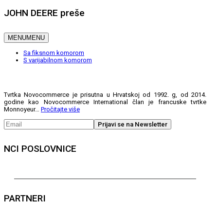
JOHN DEERE preše
MENU
MENU
Sa fiksnom komorom
S varijabilnom komorom
Tvrtka Novocommerce je prisutna u Hrvatskoj od 1992. g, od 2014.
godine kao Novocommerce International član je francuske tvrtke
Monnoyeur…
Pročitajte više
NCI POSLOVNICE
PARTNERI