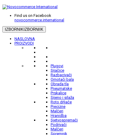
Find us on Facebook
novocommerce.international
IZBORNIK
IZBORNIIK
NASLOVNA
PROIZVODI
Plugovi
Sijačice
Razbacivači
Omotači bala
Obrada tla
Pneumatske
Prskalice
Sijeno i silaža
Roto drljače
Precizne
Malčeri
Hranidba
Sjetvospremači
Podrivači
Malčeri
Spremnik