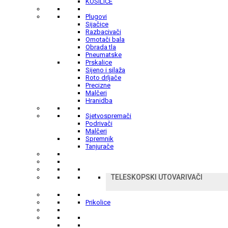
KOSILICE
Plugovi
Sijačice
Razbacivači
Omotači bala
Obrada tla
Pneumatske
Prskalice
Sijeno i silaža
Roto drljače
Precizne
Malčeri
Hranidba
Sjetvospremači
Podrivači
Malčeri
Spremnik
Tanjurače
TELESKOPSKI UTOVARIVAČI
Prikolice