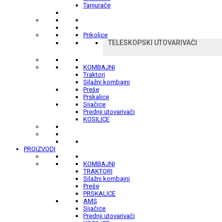
Tanjurače
Prikolice
TELESKOPSKI UTOVARIVAČI
KOMBAJNI
Traktori
Silažni kombajni
Preše
Prskalice
Sijačice
Prednji utovarivači
KOSILICE
PROIZVODI
KOMBAJNI
TRAKTORI
Silažni kombajni
Preše
PRSKALICE
AMS
Sijačice
Prednji utovarivači