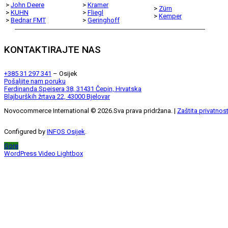
>
John Deere
>
Kramer
>
Zürn
>
KUHN
>
Fliegl
>
Kemper
>
Bednar FMT
>
Geringhoff
KONTAKTIRAJTE NAS
+385 31 297 341
– Osijek
Pošaljite nam poruku
Ferdinanda Speisera 38, 31431 Čepin, Hrvatska
Blajburških žrtava 22, 43000 Bjelovar
Novocommerce International ©
2026
.Sva prava pridržana. |
Zaštita privatnost
Configured by
INFOS Osijek
.
Gore
WordPress Video Lightbox