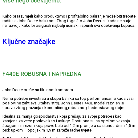
Više nego očekujemo.
Kako bi razumjeli kako produktivno i profitabilno baliranje može biti trebate
raditi sa John Deere balirkom. Zbog toga što John Deere nikada ne staje
na razvoju kako bi osigurali najbolji učinak i ispunili sva očekivanja kupaca.
Ključne značajke
F440E ROBUSNA I NAPREDNA
John Deere preše sa fiksnom komorom
Nema potrebe investirati u skupu balirku sa top performansama kada vaši
poslovi ne zahtjevaju takav stroj. John Deere F440E model razvijen je
upravo zbog pružanja ekonomičnog,robustnog i jednostavnog dojma.
Idealna za manja gospodarstva koja prešaju za svoje potrebe i kao
zamjena za veće poslove kao i usluge. Dostupna su sa opcijom vezanja
špagom i mrežom koja prave balu od 1,2 m promjera sa standardnim 1,5 m
pick up-om ili opcijskim 1,9 m za teže radne uvjete.