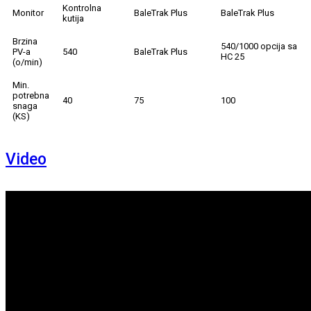
Kontrolna
Monitor
BaleTrak Plus
BaleTrak Plus
kutija
Brzina
540/1000 opcija sa
PV-a
540
BaleTrak Plus
HC 25
(o/min)
Min.
potrebna
40
75
100
snaga
(KS)
Video