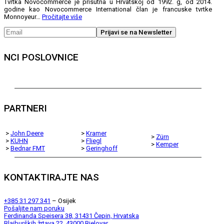
Tvrtka Novocommerce je prisutna u Hrvatskoj od 1992. g, od 2014.
godine kao Novocommerce International član je francuske tvrtke
Monnoyeur…
Pročitajte više
NCI POSLOVNICE
PARTNERI
>
John Deere
>
Kramer
>
Zürn
>
KUHN
>
Fliegl
>
Kemper
>
Bednar FMT
>
Geringhoff
KONTAKTIRAJTE NAS
+385 31 297 341
– Osijek
Pošaljite nam poruku
Ferdinanda Speisera 38, 31431 Čepin, Hrvatska
Blajburških žrtava 22, 43000 Bjelovar