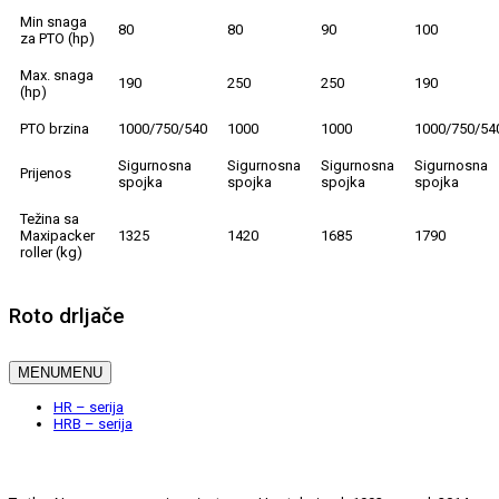
Min snaga
80
80
90
100
za PTO (hp)
Max. snaga
190
250
250
190
(hp)
PTO brzina
1000/750/540
1000
1000
1000/750/54
Sigurnosna
Sigurnosna
Sigurnosna
Sigurnosna
Prijenos
spojka
spojka
spojka
spojka
Težina sa
Maxipacker
1325
1420
1685
1790
roller (kg)
Roto drljače
MENU
MENU
HR – serija
HRB – serija