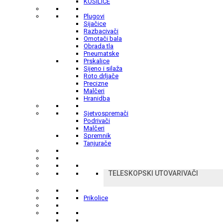
KOSILICE
Plugovi
Sijačice
Razbacivači
Omotači bala
Obrada tla
Pneumatske
Prskalice
Sijeno i silaža
Roto drljače
Precizne
Malčeri
Hranidba
Sjetvospremači
Podrivači
Malčeri
Spremnik
Tanjurače
TELESKOPSKI UTOVARIVAČI
Prikolice