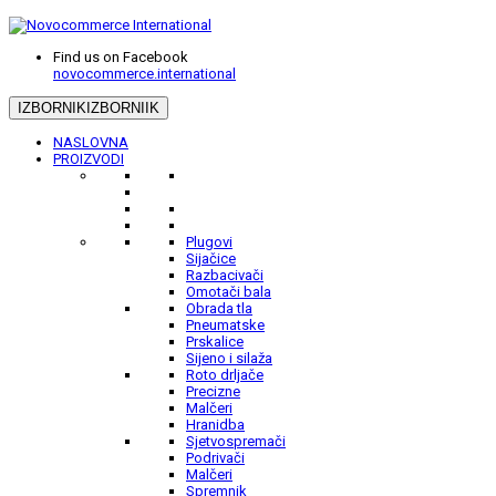
Find us on Facebook
novocommerce.international
IZBORNIK
IZBORNIIK
NASLOVNA
PROIZVODI
Plugovi
Sijačice
Razbacivači
Omotači bala
Obrada tla
Pneumatske
Prskalice
Sijeno i silaža
Roto drljače
Precizne
Malčeri
Hranidba
Sjetvospremači
Podrivači
Malčeri
Spremnik