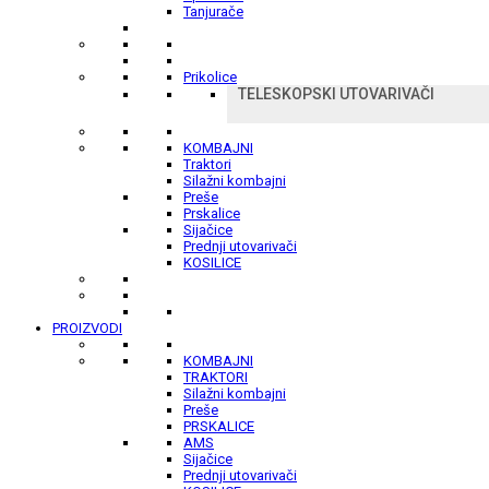
Tanjurače
Prikolice
TELESKOPSKI UTOVARIVAČI
KOMBAJNI
Traktori
Silažni kombajni
Preše
Prskalice
Sijačice
Prednji utovarivači
KOSILICE
PROIZVODI
KOMBAJNI
TRAKTORI
Silažni kombajni
Preše
PRSKALICE
AMS
Sijačice
Prednji utovarivači