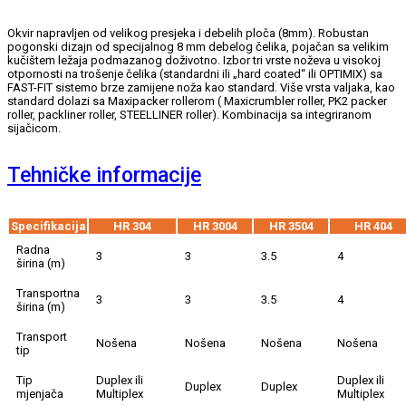
Okvir napravljen od velikog presjeka i debelih ploča (8mm). Robustan
pogonski dizajn od specijalnog 8 mm debelog čelika, pojačan sa velikim
kučištem ležaja podmazanog doživotno. Izbor tri vrste noževa u visokoj
otpornosti na trošenje čelika (standardni ili „hard coated“ ili OPTIMIX) sa
FAST-FIT sistemo brze zamijene noža kao standard. Više vrsta valjaka, kao
standard dolazi sa Maxipacker rollerom ( Maxicrumbler roller, PK2 packer
roller, packliner roller, STEELLINER roller). Kombinacija sa integriranom
sijačicom.
Tehničke informacije
Specifikacija
HR 304
HR 3004
HR 3504
HR 404
Radna
3
3
3.5
4
širina (m)
Transportna
3
3
3.5
4
širina (m)
Transport
Nošena
Nošena
Nošena
Nošena
tip
Tip
Duplex ili
Duplex ili
Duplex
Duplex
mjenjača
Multiplex
Multiplex