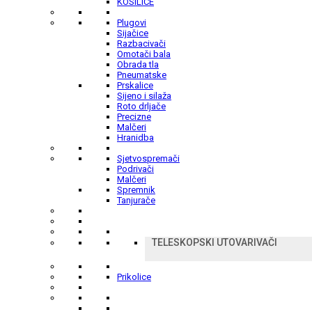
KOSILICE
Plugovi
Sijačice
Razbacivači
Omotači bala
Obrada tla
Pneumatske
Prskalice
Sijeno i silaža
Roto drljače
Precizne
Malčeri
Hranidba
Sjetvospremači
Podrivači
Malčeri
Spremnik
Tanjurače
TELESKOPSKI UTOVARIVAČI
Prikolice