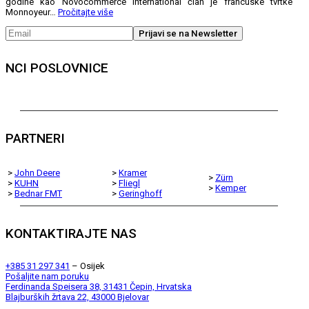
godine kao Novocommerce International član je francuske tvrtke
Monnoyeur…
Pročitajte više
NCI POSLOVNICE
PARTNERI
>
John Deere
>
Kramer
>
Zürn
>
KUHN
>
Fliegl
>
Kemper
>
Bednar FMT
>
Geringhoff
KONTAKTIRAJTE NAS
+385 31 297 341
– Osijek
Pošaljite nam poruku
Ferdinanda Speisera 38, 31431 Čepin, Hrvatska
Blajburških žrtava 22, 43000 Bjelovar