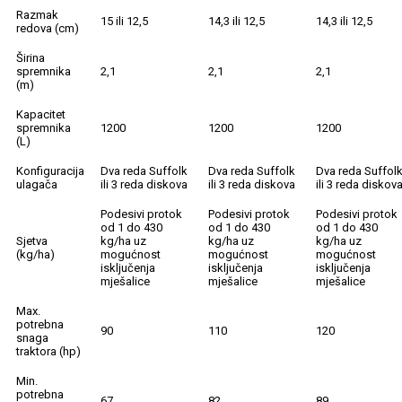
Razmak
15 ili 12,5
14,3 ili 12,5
14,3 ili 12,5
redova (cm)
Širina
spremnika
2,1
2,1
2,1
(m)
Kapacitet
spremnika
1200
1200
1200
(L)
Konfiguracija
Dva reda Suffolk
Dva reda Suffolk
Dva reda Suffol
ulagača
ili 3 reda diskova
ili 3 reda diskova
ili 3 reda diskov
Podesivi protok
Podesivi protok
Podesivi protok
od 1 do 430
od 1 do 430
od 1 do 430
Sjetva
kg/ha uz
kg/ha uz
kg/ha uz
(kg/ha)
mogućnost
mogućnost
mogućnost
isključenja
isključenja
isključenja
mješalice
mješalice
mješalice
Max.
potrebna
90
110
120
snaga
traktora (hp)
Min.
potrebna
67
82
89