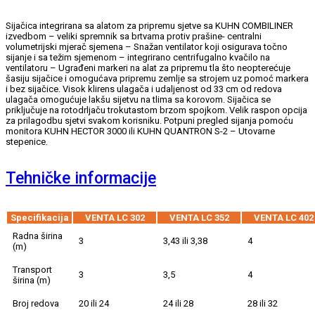
Sijačica integrirana sa alatom za pripremu sjetve sa KUHN COMBILINER
izvedbom – veliki spremnik sa brtvama protiv prašine- centralni
volumetrijski mjerač sjemena – Snažan ventilator koji osigurava točno
sijanje i sa težim sjemenom – integrirano centrifugalno kvačilo na
ventilatoru – Ugrađeni markeri na alat za pripremu tla što neopterećuje
šasiju sijačice i omogućava pripremu zemlje sa strojem uz pomoć markera
i bez sijačice. Visok klirens ulagača i udaljenost od 33 cm od redova
ulagača omogućuje lakšu sijetvu na tlima sa korovom. Sijačica se
priključuje na rotodrljaču trokutastom brzom spojkom. Velik raspon opcija
za prilagodbu sjetvi svakom korisniku. Potpuni pregled sijanja pomoću
monitora KUHN HECTOR 3000 ili KUHN QUANTRON S-2 – Utovarne
stepenice.
Tehničke informacije
Specifikacija
VENTA LC 302
VENTA LC 352
VENTA LC 402
Radna širina
3
3,43 ili 3,38
4
(m)
Transport
3
3,5
4
širina (m)
Broj redova
20 ili 24
24 ili 28
28 ili 32