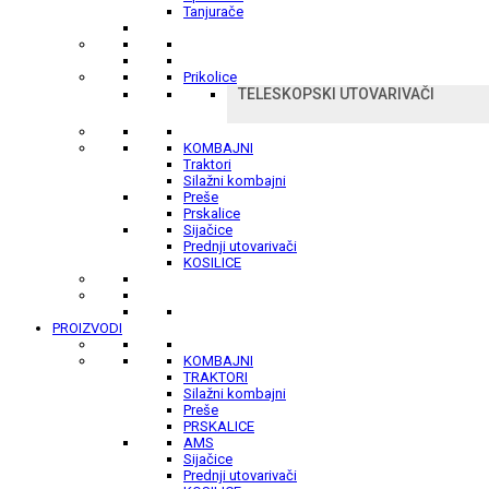
Tanjurače
Prikolice
TELESKOPSKI UTOVARIVAČI
KOMBAJNI
Traktori
Silažni kombajni
Preše
Prskalice
Sijačice
Prednji utovarivači
KOSILICE
PROIZVODI
KOMBAJNI
TRAKTORI
Silažni kombajni
Preše
PRSKALICE
AMS
Sijačice
Prednji utovarivači