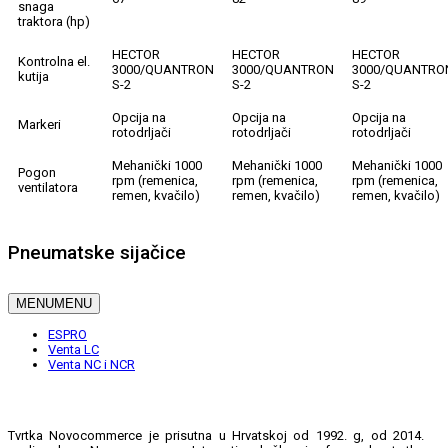
snaga
traktora (hp)
HECTOR
HECTOR
HECTOR
Kontrolna el.
3000/QUANTRON
3000/QUANTRON
3000/QUANTRO
kutija
S-2
S-2
S-2
Opcija na
Opcija na
Opcija na
Markeri
rotodrljači
rotodrljači
rotodrljači
Mehanički 1000
Mehanički 1000
Mehanički 1000
Pogon
rpm (remenica,
rpm (remenica,
rpm (remenica,
ventilatora
remen, kvačilo)
remen, kvačilo)
remen, kvačilo)
Pneumatske sijačice
MENU
MENU
ESPRO
Venta LC
Venta NC i NCR
Tvrtka Novocommerce je prisutna u Hrvatskoj od 1992. g, od 2014.