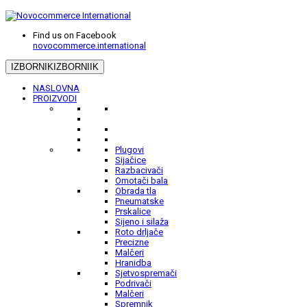
Find us on Facebook
novocommerce.international
IZBORNIK
IZBORNIIK
NASLOVNA
PROIZVODI
Plugovi
Sijačice
Razbacivači
Omotači bala
Obrada tla
Pneumatske
Prskalice
Sijeno i silaža
Roto drljače
Precizne
Malčeri
Hranidba
Sjetvospremači
Podrivači
Malčeri
Spremnik