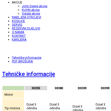
AKCIJE
John Deere akcija
KUHN akcija
Ostale akcije
RABLJENI STROJEVI
KOSILICE
SERVIS
REZERVNI DIJELOVI
O NAMA
KONTAKT
KARIJERA
Tehničke informacije
PDF BROŠURA
Tehničke informacije
3025E
3038E
3033R
3039R
Motor
Dizel 3
Dizel 3
Dizel 3
Dizel 3
Tip motora
cilindra
cilindra
cilindra
cilindra