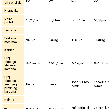
DA
DA
DA
DA
diferencijala
Hidraulika
Ukupni
35,2 l/min
35,2 l/min
54,5 l/min
54,5 l/min
protok
Trotočje
Podizna
946 kg
946 kg
1148 kg
1148 kg
moć max
Kardan
Broj
okretaja
540 o/min
540 o/min
540 o/min
540 o/min
stražnjeg
kardana
Broj
okretaja
1000 ili 2100
1000 ili 21
srednjeg i
Nema
nema
o/min
o/min
prednjeg
kardana
Kabina
Zaštitni luk ili
Zaštitni luk 