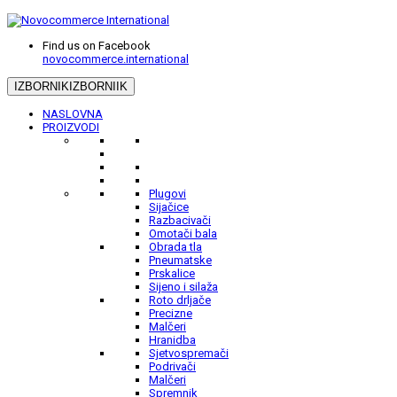
Find us on Facebook
novocommerce.international
IZBORNIK
IZBORNIIK
NASLOVNA
PROIZVODI
Plugovi
Sijačice
Razbacivači
Omotači bala
Obrada tla
Pneumatske
Prskalice
Sijeno i silaža
Roto drljače
Precizne
Malčeri
Hranidba
Sjetvospremači
Podrivači
Malčeri
Spremnik