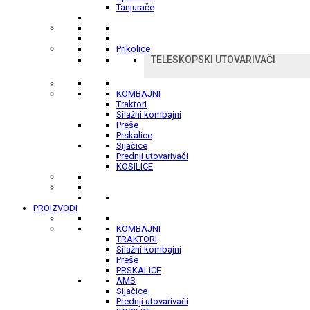
Tanjurače
Prikolice
TELESKOPSKI UTOVARIVAČI
KOMBAJNI
Traktori
Silažni kombajni
Preše
Prskalice
Sijačice
Prednji utovarivači
KOSILICE
PROIZVODI
KOMBAJNI
TRAKTORI
Silažni kombajni
Preše
PRSKALICE
AMS
Sijačice
Prednji utovarivači