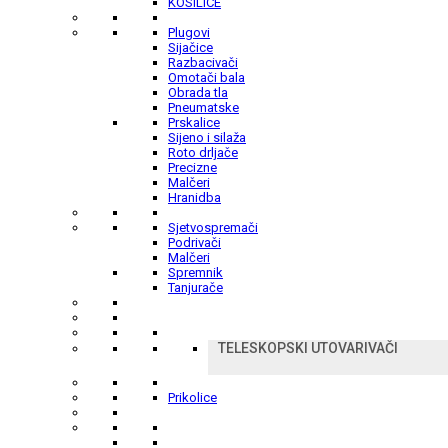
KOSILICE
Plugovi
Sijačice
Razbacivači
Omotači bala
Obrada tla
Pneumatske
Prskalice
Sijeno i silaža
Roto drljače
Precizne
Malčeri
Hranidba
Sjetvospremači
Podrivači
Malčeri
Spremnik
Tanjurače
TELESKOPSKI UTOVARIVAČI
Prikolice