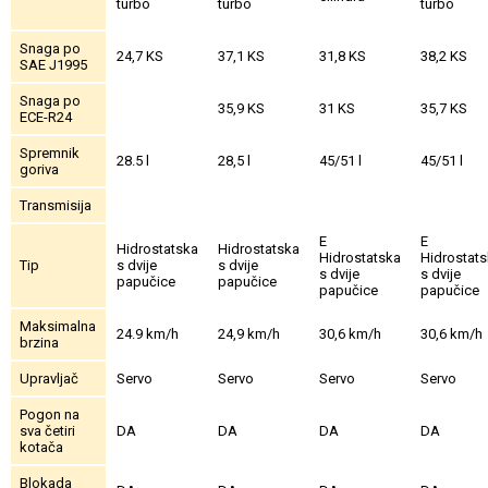
turbo
turbo
turbo
Snaga po
24,7 KS
37,1 KS
31,8 KS
38,2 KS
SAE J1995
Snaga po
35,9 KS
31 KS
35,7 KS
ECE-R24
Spremnik
28.5 l
28,5 l
45/51 l
45/51 l
goriva
Transmisija
E
E
Hidrostatska
Hidrostatska
Hidrostatska
Hidrostat
Tip
s dvije
s dvije
s dvije
s dvije
papučice
papučice
papučice
papučice
Maksimalna
24.9 km/h
24,9 km/h
30,6 km/h
30,6 km/h
brzina
Upravljač
Servo
Servo
Servo
Servo
Pogon na
sva četiri
DA
DA
DA
DA
kotača
Blokada