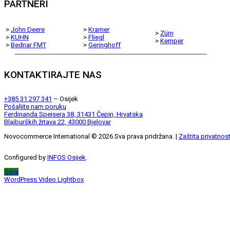
PARTNERI
>
John Deere
>
Kramer
>
Zürn
>
KUHN
>
Fliegl
>
Kemper
>
Bednar FMT
>
Geringhoff
KONTAKTIRAJTE NAS
+385 31 297 341
– Osijek
Pošaljite nam poruku
Ferdinanda Speisera 38, 31431 Čepin, Hrvatska
Blajburških žrtava 22, 43000 Bjelovar
Novocommerce International ©
2026
.Sva prava pridržana. |
Zaštita privatnost
Configured by
INFOS Osijek
.
Gore
WordPress Video Lightbox