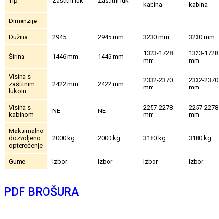
Tip
Zaštitni luk
Zaštitni luk
kabina
kabina
Dimenzije
Dužina
2945
2945 mm
3230 mm
3230 mm
1323-1728
1323-1728
Širina
1446 mm
1446 mm
mm
mm
Visina s
2332-2370
2332-2370
zaštitnim
2422 mm
2422 mm
mm
mm
lukom
Visina s
2257-2278
2257-2278
NE
NE
kabinom
mm
mm
Maksimalno
dozvoljeno
2000 kg
2000 kg
3180 kg
3180 kg
opterećenje
Gume
Izbor
Izbor
Izbor
Izbor
PDF BROŠURA