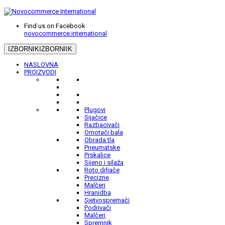
Find us on Facebook
novocommerce.international
IZBORNIK
IZBORNIIK
NASLOVNA
PROIZVODI
Plugovi
Sijačice
Razbacivači
Omotači bala
Obrada tla
Pneumatske
Prskalice
Sijeno i silaža
Roto drljače
Precizne
Malčeri
Hranidba
Sjetvospremači
Podrivači
Malčeri
Spremnik