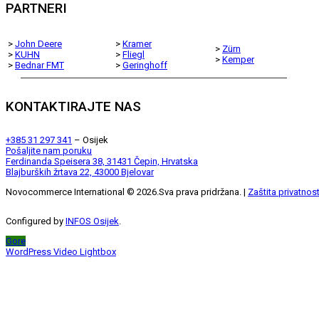
PARTNERI
>
John Deere
>
Kramer
>
Zürn
>
KUHN
>
Fliegl
>
Kemper
>
Bednar FMT
>
Geringhoff
KONTAKTIRAJTE NAS
+385 31 297 341
– Osijek
Pošaljite nam poruku
Ferdinanda Speisera 38, 31431 Čepin, Hrvatska
Blajburških žrtava 22, 43000 Bjelovar
Novocommerce International ©
2026
.Sva prava pridržana. |
Zaštita privatnost
Configured by
INFOS Osijek
.
Gore
WordPress Video Lightbox