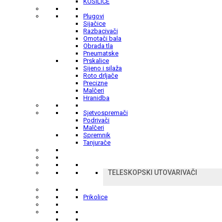
KOSILICE
Plugovi
Sijačice
Razbacivači
Omotači bala
Obrada tla
Pneumatske
Prskalice
Sijeno i silaža
Roto drljače
Precizne
Malčeri
Hranidba
Sjetvospremači
Podrivači
Malčeri
Spremnik
Tanjurače
TELESKOPSKI UTOVARIVAČI
Prikolice