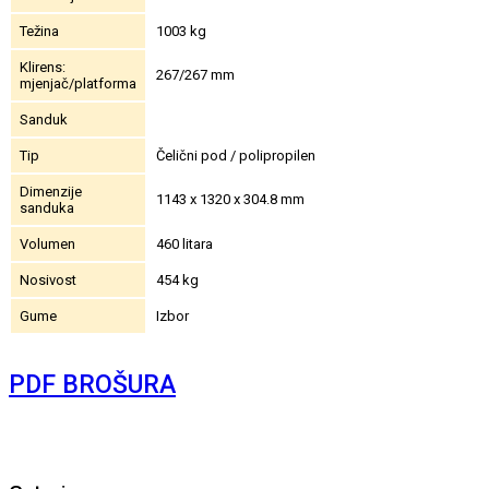
Težina
1003 kg
Klirens:
267/267 mm
mjenjač/platforma
Sanduk
Tip
Čelični pod / polipropilen
Dimenzije
1143 x 1320 x 304.8 mm
sanduka
Volumen
460 litara
Nosivost
454 kg
Gume
Izbor
PDF BROŠURA