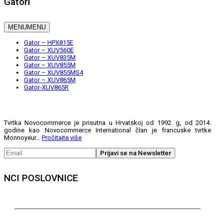
Gatori
MENU
MENU
Gator – HPX815E
Gator – XUV560E
Gator – XUV835M
Gator – XUV855M
Gator – XUV855MS4
Gator – XUV865M
Gator-XUV865R
Tvrtka Novocommerce je prisutna u Hrvatskoj od 1992. g, od 2014.
godine kao Novocommerce International član je francuske tvrtke
Monnoyeur…
Pročitajte više
NCI POSLOVNICE