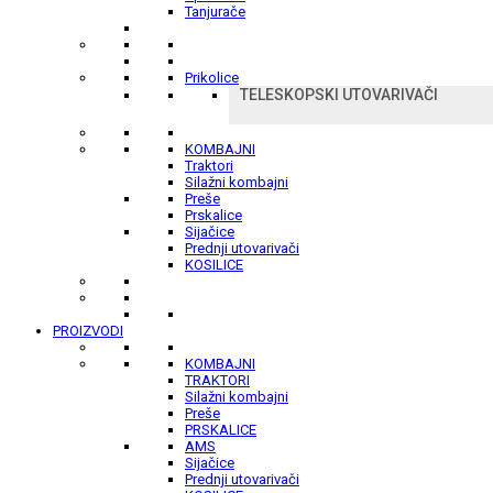
Tanjurače
Prikolice
TELESKOPSKI UTOVARIVAČI
KOMBAJNI
Traktori
Silažni kombajni
Preše
Prskalice
Sijačice
Prednji utovarivači
KOSILICE
PROIZVODI
KOMBAJNI
TRAKTORI
Silažni kombajni
Preše
PRSKALICE
AMS
Sijačice
Prednji utovarivači