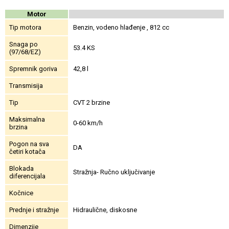
Motor
Tip motora
Benzin, vodeno hlađenje , 812 cc
Snaga po
53.4 KS
(97/68/EZ)
Spremnik goriva
42,8 l
Transmisija
Tip
CVT 2 brzine
Maksimalna
0-60 km/h
brzina
Pogon na sva
DA
četiri kotača
Blokada
Stražnja- Ručno uključivanje
diferencijala
Kočnice
Prednje i stražnje
Hidraulične, diskosne
Dimenzije