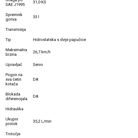
31,0 KS
SAE J1995
Spremnik
33 l
goriva
Transmisija
Tip
Hidrostatska s dvije papučice
Maksimalna
26,7 km/h
brzina
Upravljač
Servo
Pogon na
sva četiri
DA
kotača
Blokada
DA
diferencijala
Hidraulika
Ukupni
35,2 L/min
protok
Trotočje