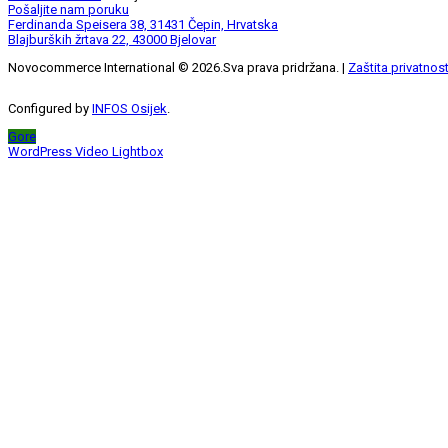
Pošaljite nam poruku
Ferdinanda Speisera 38, 31431 Čepin, Hrvatska
Blajburških žrtava 22, 43000 Bjelovar
Novocommerce International ©
2026
.Sva prava pridržana. |
Zaštita privatnost
Configured by
INFOS Osijek
.
Gore
WordPress Video Lightbox