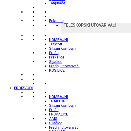
Tanjurače
Prikolice
TELESKOPSKI UTOVARIVAČI
KOMBAJNI
Traktori
Silažni kombajni
Preše
Prskalice
Sijačice
Prednji utovarivači
KOSILICE
PROIZVODI
KOMBAJNI
TRAKTORI
Silažni kombajni
Preše
PRSKALICE
AMS
Sijačice
Prednji utovarivači