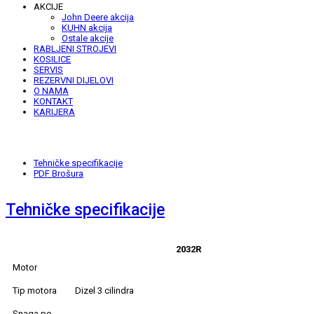
AKCIJE
John Deere akcija
KUHN akcija
Ostale akcije
RABLJENI STROJEVI
KOSILICE
SERVIS
REZERVNI DIJELOVI
O NAMA
KONTAKT
KARIJERA
Tehničke specifikacije
PDF Brošura
Tehničke specifikacije
2032R
Motor
Tip motora
Dizel 3 cilindra
Snaga po