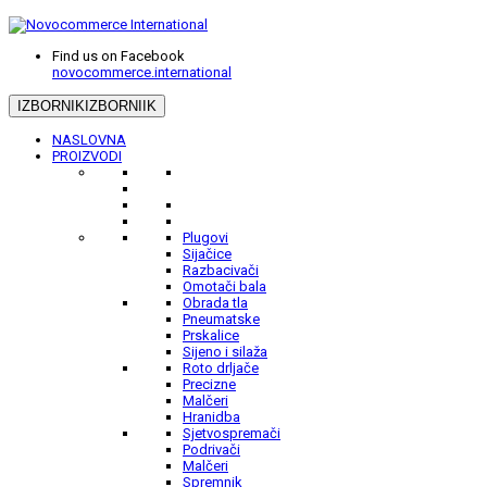
Find us on Facebook
novocommerce.international
IZBORNIK
IZBORNIIK
NASLOVNA
PROIZVODI
Plugovi
Sijačice
Razbacivači
Omotači bala
Obrada tla
Pneumatske
Prskalice
Sijeno i silaža
Roto drljače
Precizne
Malčeri
Hranidba
Sjetvospremači
Podrivači
Malčeri
Spremnik