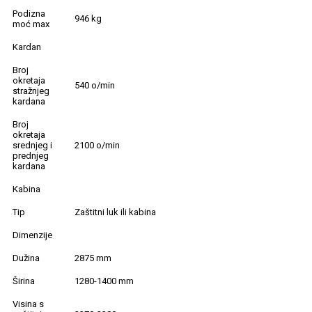
Podizna
946 kg
moć max
Kardan
Broj
okretaja
540 o/min
stražnjeg
kardana
Broj
okretaja
srednjeg i
2100 o/min
prednjeg
kardana
Kabina
Tip
Zaštitni luk ili kabina
Dimenzije
Dužina
2875 mm
Širina
1280-1400 mm
Visina s