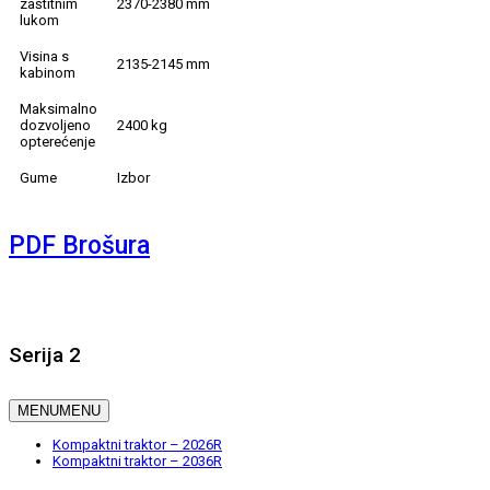
zaštitnim
2370-2380 mm
lukom
Visina s
2135-2145 mm
kabinom
Maksimalno
dozvoljeno
2400 kg
opterećenje
Gume
Izbor
PDF Brošura
Serija 2
MENU
MENU
Kompaktni traktor – 2026R
Kompaktni traktor – 2036R