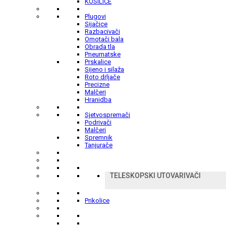
KOSILICE
Plugovi
Sijačice
Razbacivači
Omotači bala
Obrada tla
Pneumatske
Prskalice
Sijeno i silaža
Roto drljače
Precizne
Malčeri
Hranidba
Sjetvospremači
Podrivači
Malčeri
Spremnik
Tanjurače
TELESKOPSKI UTOVARIVAČI
Prikolice