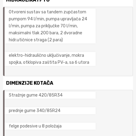
Otvoreni sustav sa tandem zupčastom
pumpom 94 l/min, pumpa upravljača 24
l/min, pumpa za priključke 70 l/min,
maksimalni tlak 200 bara, 2 dvoradne
hidr.utičnice straga (2 para)
elektro-hidraulično uključivanje, mokra
spojka, otklopiva zaštita PV-a, sa 6 utora
DIMENZIJE KOTAČA
Stražnje gume 420/85R34
prednje gume 340/85R24
felge podesive u 8 položaja