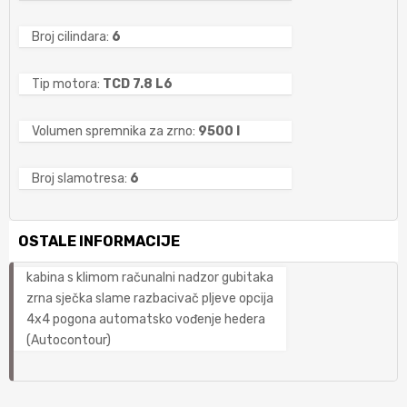
Broj cilindara:
6
Tip motora:
TCD 7.8 L6
Volumen spremnika za zrno:
9500 l
Broj slamotresa:
6
OSTALE INFORMACIJE
kabina s klimom računalni nadzor gubitaka
zrna sječka slame razbacivač pljeve opcija
4x4 pogona automatsko vođenje hedera
(Autocontour)