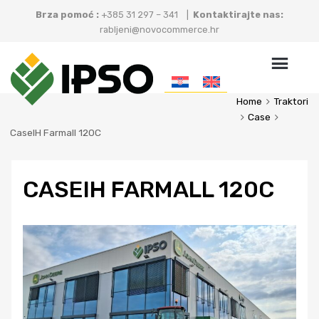
Brza pomoć :
+385 31 297 – 341 |
Kontaktirajte nas:
rabljeni@novocommerce.hr
Skip
to
conten
Home
Traktori
Case
CaseIH Farmall 120C
CASEIH FARMALL 120C