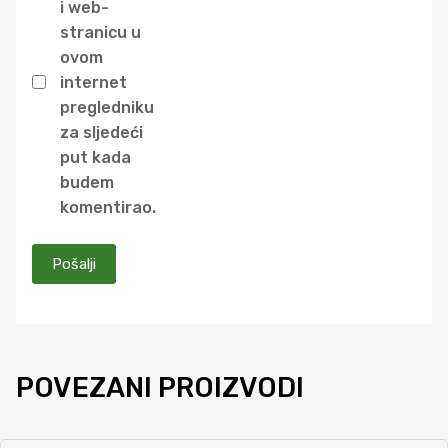
i web-
stranicu u
ovom
internet
pregledniku
za sljedeći
put kada
budem
komentirao.
POVEZANI PROIZVODI