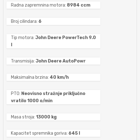
Radna zapremnina motora:
8984 ccm
Broj cilindara:
6
Tip motora:
John Deere PowerTech 9.0
l
Transmisija:
John Deere AutoPowr
Maksimalna brzina:
40 km/h
PTO:
Neovisno stražnje priključno
vratilo 1000 o/min
Masa stroja:
13000 kg
Kapacitet spremnika goriva:
645 l