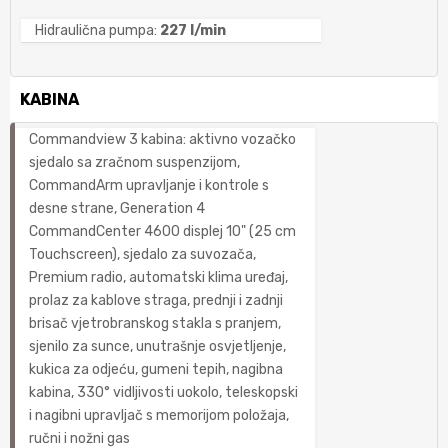
Hidraulična pumpa:
227 l/min
KABINA
Commandview 3 kabina: aktivno vozačko
sjedalo sa zračnom suspenzijom,
CommandArm upravljanje i kontrole s
desne strane, Generation 4
CommandCenter 4600 displej 10" (25 cm
Touchscreen), sjedalo za suvozača,
Premium radio, automatski klima uređaj,
prolaz za kablove straga, prednji i zadnji
brisač vjetrobranskog stakla s pranjem,
sjenilo za sunce, unutrašnje osvjetljenje,
kukica za odjeću, gumeni tepih, nagibna
kabina, 330° vidljivosti uokolo, teleskopski
i nagibni upravljač s memorijom položaja,
ručni i nožni gas