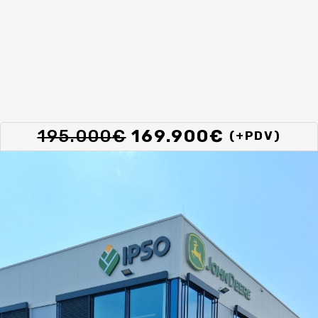
Izvorna
Trenutna
195.000
€
169.900
€
(+PDV)
cijena
cijena
bila
je:
je:
169.900€
195.000€.