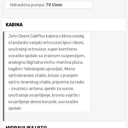
Hidraulična pumpa:
70 l/min
KABINA
John Deere CabPlus kabina s klima uređaj,
standardni vanjski retrovizori lijevi i desni,
unutrašnji retrovizor, super komforno
vozačko sjedalo sa zračnom suspenzijom,
analogno/digitalna instru-mentna ploča,
nagibni i teleskopski upravljač, fiksno
vjetrobransko staklo, brisač s pranjem
vjetro-branskog stakla, priprema za radio
- zvučnici i antena, sjenilo za sunce,
unutrašnje osvjetljenje, krovno svjetlo i
osvjetljenje desne konzole, suvozačko
sjedalo
HIDRAULIKA I PTO