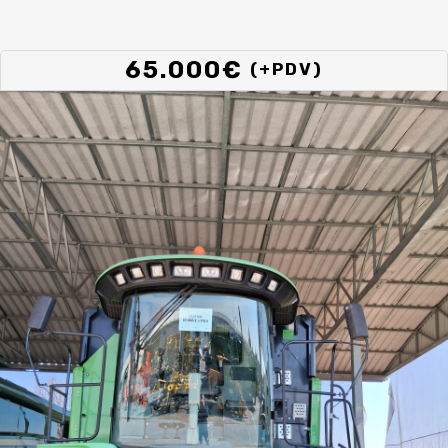
65.000
€
(+PDV)