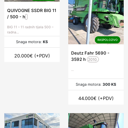
QUIVOGNE SSDR BIG 11
/ 500 -
h
BIG 11 – 11 radnih tijela 500 –
radna...
RASPOLOZIVO
Snaga motora:
KS
Deutz Fahr 5690 -
20.000
€
(+PDV)
3592
h
2010.
...
Snaga motora:
300 KS
44.000
€
(+PDV)