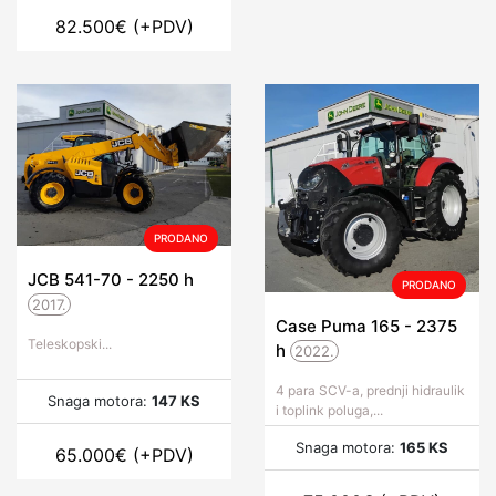
82.500
€
(+PDV)
PRODANO
JCB 541-70 - 2250
h
PRODANO
2017.
Case Puma 165 - 2375
Teleskopski...
h
2022.
4 para SCV-a, prednji hidraulik
Snaga motora:
147 KS
i toplink poluga,...
Snaga motora:
165 KS
65.000
€
(+PDV)