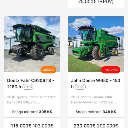
75.000
€
(+PDV)
AKCIJA
PRODANO
Deutz Fahr C9206TS -
John Deere W650 - 150
2160
h
h
2016
2021
2016. godina, motor Mercedes
2021. godina , motor John
Benz OM 936, 7,7l,...
Deere PowerTech PSX 9.0...
Snaga motora:
395 KS
Snaga motora:
348 KS
115.000
€
103.000
€
230.000
€
200.000
€