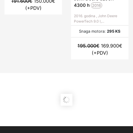
191.600
€
150.000
€
4300
h
2016
(+PDV)
2016. godina , John Deere
PowerTech 9.0 l,...
Snaga motora:
295 KS
195.000
€
169.900
€
(+PDV)