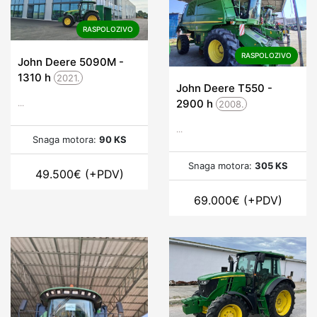
RASPOLOZIVO
RASPOLOZIVO
John Deere 5090M -
1310
h
2021.
John Deere T550 -
2900
h
...
2008.
...
Snaga motora:
90 KS
Snaga motora:
305 KS
49.500
€
(+PDV)
69.000
€
(+PDV)