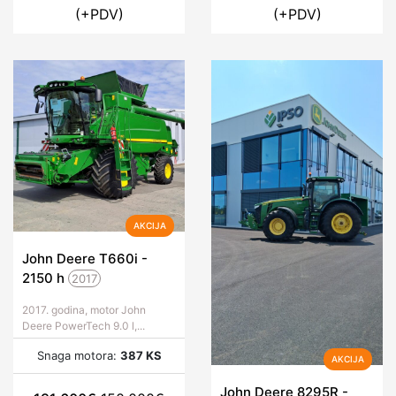
(+PDV)
(+PDV)
AKCIJA
John Deere T660i -
2150
h
2017
2017. godina, motor John
Deere PowerTech 9.0 l,...
Snaga motora:
387 KS
AKCIJA
John Deere 8295R -