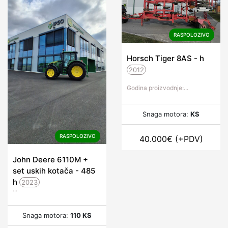
RASPOLOZIVO
Horsch Tiger 8AS -
h
2012
Godina proizvodnje:...
Snaga motora:
KS
RASPOLOZIVO
40.000
€
(+PDV)
John Deere 6110M +
set uskih kotača - 485
h
2023
...
Snaga motora:
110 KS