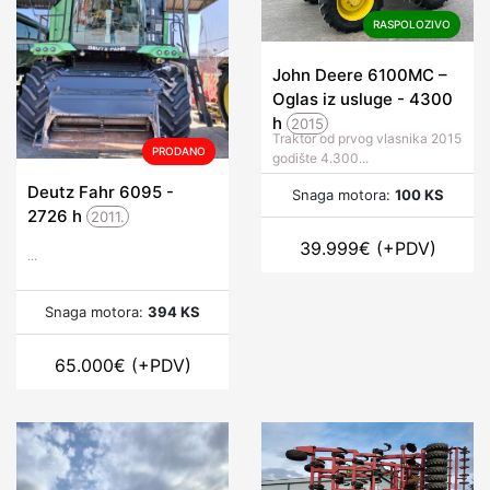
RASPOLOZIVO
John Deere 6100MC –
Oglas iz usluge - 4300
h
2015
Traktor od prvog vlasnika 2015
PRODANO
godište 4.300...
Deutz Fahr 6095 -
Snaga motora:
100 KS
2726
h
2011.
39.999
€
(+PDV)
...
Snaga motora:
394 KS
65.000
€
(+PDV)