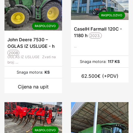
RASPOLOZIVO
RASPOLOZIVO
CaseIH Farmall 120C -
1180
h
2023.
John Deere 7530 –
OGLAS IZ USLUGE -
h
...
2008
OGLAS IZ USLUGE Zvati na
Snaga motora:
117 KS
broj: ...
Snaga motora:
KS
62.500
€
(+PDV)
Cijena na upit
RASPOLOZIVO