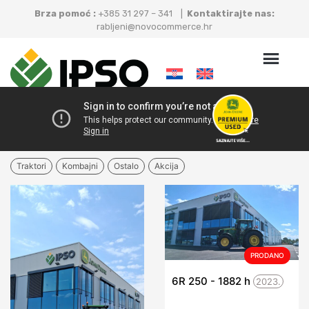
Brza pomoć :
+385 31 297 – 341 |
Kontaktirajte nas:
rabljeni@novocommerce.hr
Traktori
Kombajni
Ostalo
Akcija
PRODANO
6R 250 - 1882
h
2023.