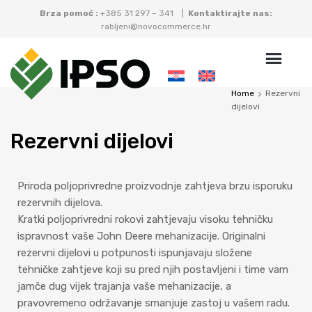
Brza pomoć :
+385 31 297 – 341 |
Kontaktirajte nas:
rabljeni@novocommerce.hr
Home
Rezervni
dijelovi
Rezervni
dijelovi
Priroda poljoprivredne proizvodnje zahtjeva brzu isporuku
rezervnih dijelova.
Kratki poljoprivredni rokovi zahtjevaju visoku tehničku
ispravnost vaše John Deere mehanizacije. Originalni
rezervni dijelovi u potpunosti ispunjavaju složene
tehničke zahtjeve koji su pred njih postavljeni i time vam
jamče dug vijek trajanja vaše mehanizacije, a
pravovremeno održavanje smanjuje zastoj u vašem radu.