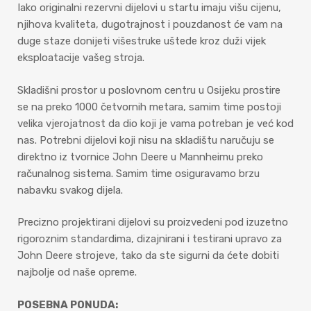
Iako originalni rezervni dijelovi u startu imaju višu cijenu,
njihova kvaliteta, dugotrajnost i pouzdanost će vam na
duge staze donijeti višestruke uštede kroz duži vijek
eksploatacije vašeg stroja.
Skladišni prostor u poslovnom centru u Osijeku prostire
se na preko 1000 četvornih metara, samim time postoji
velika vjerojatnost da dio koji je vama potreban je već kod
nas. Potrebni dijelovi koji nisu na skladištu naručuju se
direktno iz tvornice John Deere u Mannheimu preko
računalnog sistema. Samim time osiguravamo brzu
nabavku svakog dijela.
Precizno projektirani dijelovi su proizvedeni pod izuzetno
rigoroznim standardima, dizajnirani i testirani upravo za
John Deere strojeve, tako da ste sigurni da ćete dobiti
najbolje od naše opreme.
POSEBNA PONUDA: