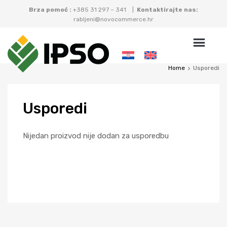
Brza pomoć :
+385 31 297 – 341 |
Kontaktirajte nas:
rabljeni@novocommerce.hr
Skip
to
content
Home
Usporedi
Usporedi
Nijedan proizvod nije dodan za usporedbu